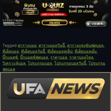
Tagged
ตารางบอล
,
ตารางบอลวันนี้
,
ตารางแข่งขันฟุตบอล
,
ทีเด็ดบอล
,
ทีเด็ดบอลวันนี้
,
ทีเด็ดบอลสเต็ป
,
ทีเด็ดบอลเต็ง
,
บิ๊กแมตช์
,
บิ๊กแมตช์ฟุตบอล
,
ราคาบอล
,
ราคาบอลไหล
,
วิเคราะห์บอล
,
โปรแกรมบอล
,
โปรแกรมบอลวันนี้
,
โปรแกรม
ฟุตบอล