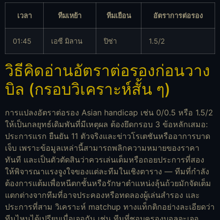
เวลา
ทีมเหย้า
ทีมเยือน
อัตราการต่อรอง
01:45
เอซี มิลาน
ปิซ่า
1.5/2
วิธีคิดอ่านอัตราต่อรองก่อนวาง
บิล (กรอบวิเคราะห์สั้น ๆ)
การแปลงอัตราต่อรอง Asian handicap เช่น 0/0.5 หรือ 1.5/2
ให้เป็นกลยุทธ์เดิมพันที่มีเหตุผล ต้องยึดกรอบ 3 ข้อหลักเสมอ:
ประการแรก ยืนยัน 11 ตัวจริงและข่าวโรเตชันหรืออาการบาด
เจ็บ เพราะข้อมูลเหล่านี้สามารถพลิกความหมายของราคา
ทันที และเป็นตัวตัดสินว่าควรเล่นเต็มหรือถอยประการที่สอง
ให้พิจารณาแรงจูงใจของแต่ละทีมในเชิงตาราง — ทีมที่กำลัง
ต้องการแต้มเพื่อหนีตกชั้นหรือรักษาตำแหน่งลุ้นถ้วยมักจัดเต็ม
แตกต่างจากทีมที่อาจประคองหรือทดลองผู้เล่นสำรอง และ
ประการที่สาม วิเคราะห์ matchup ทางแท็กติกอย่างละเอียดว่า
ทีมไหนได้เปรียบเมื่อเจอกัน เช่น ทีมที่ชอบครองบอลจะเจอ