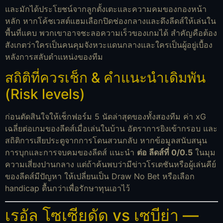
และมักได้ประโยชน์จากลูกตั้งเตะและความคมของกองหน้า
หลัก หากโค้ชเวสต์แฮมเลือกปิดช่องกลางและดึงลีดส์ให้เล่นใน
พื้นที่แคบ พวกเขาอาจชะลอความเร็วของเกมได้ สำคัญคือต้อง
สังเกตว่าใครเป็นคนคุมจังหวะแดนกลางและใครเป็นผู้อยู่เบื้อง
หลังการสลับตำแหน่งของทีม
สถิติที่ควรเช็ก & คำแนะนำเดิมพัน
(Risk levels)
ก่อนตัดสินใจให้เช็กฟอร์ม 5 นัดล่าสุดของทั้งสองทีม ค่า xG
เฉลี่ยต่อเกมของลีดส์เมื่อเล่นในบ้าน อัตราการยิงเข้ากรอบ และ
สถิติการเสียประตูจากการโดนสวนกลับ หากข้อมูลสนับสนุน
การบุกและการจบคมของลีดส์ แนะนำ
ต่อ ลีดส์ที่ 0/0.5
ในมุม
ความเสี่ยงปานกลาง แต่ถ้าค้นพบว่ามีข่าวโรเตชันหรือผู้เล่นคีย์
ของลีดส์มีปัญหา ให้เปลี่ยนเป็น Draw No Bet หรือเลือก
handicap ตื้นกว่าเพื่อรักษาทุนเอาไว้
เรอัล โซเซียดัด vs เซบีย่า —