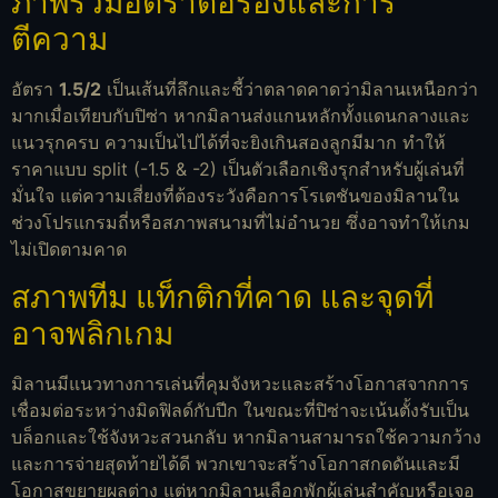
ภาพรวมอัตราต่อรองและการ
ตีความ
อัตรา
1.5/2
เป็นเส้นที่ลึกและชี้ว่าตลาดคาดว่ามิลานเหนือกว่า
มากเมื่อเทียบกับปิซ่า หากมิลานส่งแกนหลักทั้งแดนกลางและ
แนวรุกครบ ความเป็นไปได้ที่จะยิงเกินสองลูกมีมาก ทำให้
ราคาแบบ split (-1.5 & -2) เป็นตัวเลือกเชิงรุกสำหรับผู้เล่นที่
มั่นใจ แต่ความเสี่ยงที่ต้องระวังคือการโรเตชันของมิลานใน
ช่วงโปรแกรมถี่หรือสภาพสนามที่ไม่อำนวย ซึ่งอาจทำให้เกม
ไม่เปิดตามคาด
สภาพทีม แท็กติกที่คาด และจุดที่
อาจพลิกเกม
มิลานมีแนวทางการเล่นที่คุมจังหวะและสร้างโอกาสจากการ
เชื่อมต่อระหว่างมิดฟิลด์กับปีก ในขณะที่ปิซ่าจะเน้นตั้งรับเป็น
บล็อกและใช้จังหวะสวนกลับ หากมิลานสามารถใช้ความกว้าง
และการจ่ายสุดท้ายได้ดี พวกเขาจะสร้างโอกาสกดดันและมี
โอกาสขยายผลต่าง แต่หากมิลานเลือกพักผู้เล่นสำคัญหรือเจอ