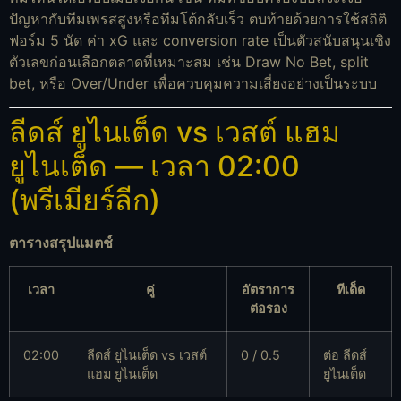
ปัญหากับทีมเพรสสูงหรือทีมโต้กลับเร็ว ตบท้ายด้วยการใช้สถิติ
ฟอร์ม 5 นัด ค่า xG และ conversion rate เป็นตัวสนับสนุนเชิง
ตัวเลขก่อนเลือกตลาดที่เหมาะสม เช่น Draw No Bet, split
bet, หรือ Over/Under เพื่อควบคุมความเสี่ยงอย่างเป็นระบบ
ลีดส์ ยูไนเต็ด vs เวสต์ แฮม
ยูไนเต็ด — เวลา 02:00
(พรีเมียร์ลีก)
ตารางสรุปแมตช์
เวลา
คู่
อัตราการ
ทีเด็ด
ต่อรอง
02:00
ลีดส์ ยูไนเต็ด vs เวสต์
0 / 0.5
ต่อ ลีดส์
แฮม ยูไนเต็ด
ยูไนเต็ด