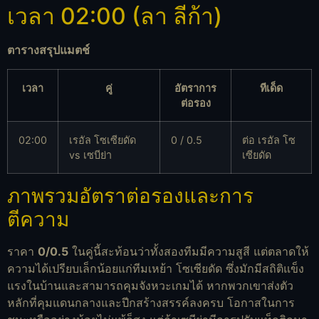
เวลา 02:00 (ลา ลีก้า)
ตารางสรุปแมตช์
เวลา
คู่
อัตราการ
ทีเด็ด
ต่อรอง
02:00
เรอัล โซเซียดัด
0 / 0.5
ต่อ เรอัล โซ
vs เซบีย่า
เซียดัด
ภาพรวมอัตราต่อรองและการ
ตีความ
ราคา
0/0.5
ในคู่นี้สะท้อนว่าทั้งสองทีมมีความสูสี แต่ตลาดให้
ความได้เปรียบเล็กน้อยแก่ทีมเหย้า โซเซียดัด ซึ่งมักมีสถิติแข็ง
แรงในบ้านและสามารถคุมจังหวะเกมได้ หากพวกเขาส่งตัว
หลักที่คุมแดนกลางและปีกสร้างสรรค์ลงครบ โอกาสในการ