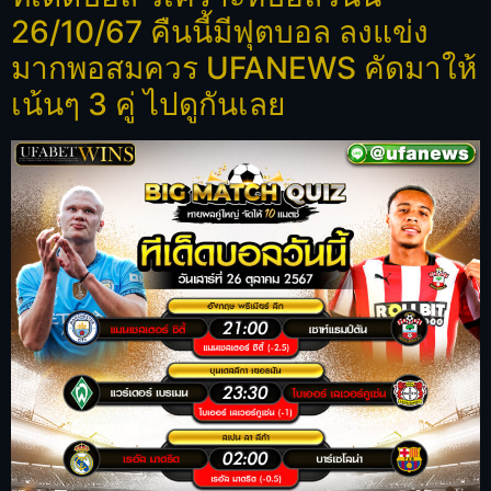
26/10/67 คืนนี้มีฟุตบอล ลงแข่ง
มากพอสมควร UFANEWS คัดมาให้
เน้นๆ 3 คู่ ไปดูกันเลย