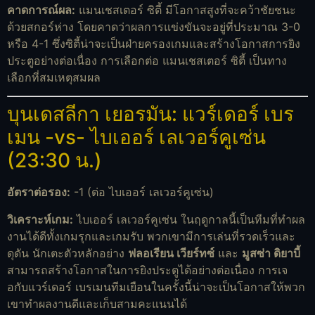
คาดการณ์ผล:
แมนเชสเตอร์ ซิตี้ มีโอกาสสูงที่จะคว้าชัยชนะ
ด้วยสกอร์ห่าง โดยคาดว่าผลการแข่งขันจะอยู่ที่ประมาณ 3-0
หรือ 4-1 ซึ่งซิตี้น่าจะเป็นฝ่ายครองเกมและสร้างโอกาสการยิง
ประตูอย่างต่อเนื่อง การเลือกต่อ แมนเชสเตอร์ ซิตี้ เป็นทาง
เลือกที่สมเหตุสมผล
บุนเดสลีกา เยอรมัน: แวร์เดอร์ เบร
เมน -vs- ไบเออร์ เลเวอร์คูเซ่น
(23:30 น.)
อัตราต่อรอง:
-1 (ต่อ ไบเออร์ เลเวอร์คูเซ่น)
วิเคราะห์เกม:
ไบเออร์ เลเวอร์คูเซ่น ในฤดูกาลนี้เป็นทีมที่ทำผล
งานได้ดีทั้งเกมรุกและเกมรับ พวกเขามีการเล่นที่รวดเร็วและ
ดุดัน นักเตะตัวหลักอย่าง
ฟลอเรียน เวียร์ทซ์
และ
มูสซ่า ดิยาบี้
สามารถสร้างโอกาสในการยิงประตูได้อย่างต่อเนื่อง การเจ
อกับแวร์เดอร์ เบรเมนทีมเยือนในครั้งนี้น่าจะเป็นโอกาสให้พวก
เขาทำผลงานดีและเก็บสามคะแนนได้