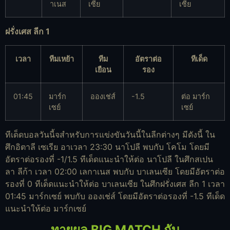
าเนส
เซีย
เซีย
ฝรั่งเศส ลีก 1
เวลา
ทีมเหย้า
ทีม
อัตราต่อ
ทีเด็ด
เยือน
รอง
01:45
มาร์ก
อองเช่ส์
-1.5
ต่อ มาร์ก
เซย์
เซย์
ทีเด็ดบอลวันนี้จสำหรับการแข่งขันวันนี้ในลีกต่างๆ มีดังนี้ ใน
ศึกอิตาลี เซเรีย อาเวลา 23:30 นาโปลี พบกับ โคโม โดยมี
อัตราต่อรองที่ -1/1.5 ทีเด็ดแนะนำให้ต่อ นาโปลี ในศึกสเปน
ลา ลีก้า เวลา 02:00 เลกาเนส พบกับ บาเลนเซีย โดยมีอัตราต่อ
รองที่ 0 ทีเด็ดแนะนำให้ต่อ บาเลนเซีย ในศึกฝรั่งเศส ลีก 1 เวลา
01:45 มาร์กเซย์ พบกับ อองเช่ส์ โดยมีอัตราต่อรองที่ -1.5 ทีเด็ด
แนะนำให้ต่อ มาร์กเซย์
ทายผล BIG MATCH กับ