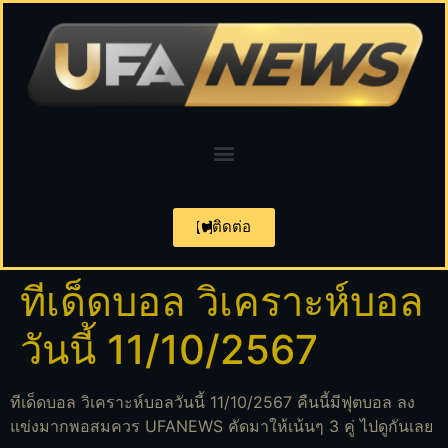
ติดต่อ
ทีเด็ดบอล วิเคราะห์บอล
วันนี้ 11/10/2567
ทีเด็ดบอล วิเคราะห์บอลวันนี้ 11/10/2567 คืนนี้มีฟุตบอล ลง
แข่งมากพอสมควร UFANEWS คัดมาให้เน้นๆ 3 คู่ ไปดูกันเลย