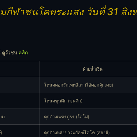
ามกีฬาชนโคพระแสง วันที่ 31 สิ
์ ดูวัวชน
คลิก
ฝ่ายน้ำเงิน
โหนดดอกรักเทพลีลา (ไอ้ดอกจุ้มเคย)
โหนดขุนศึก (ขุนศึก)
ฝน)
ดุกต้างเพชรภูธร (โอโม่)
์)
ดุกต้างหลังขาวพยัคฆ์โคโค (สองสี)