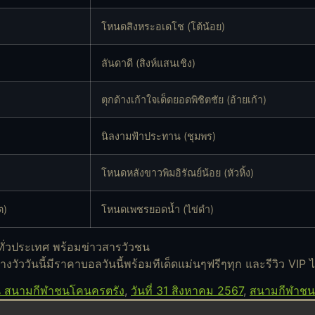
โหนดสิงหระอเดโช (โต้น้อย)
ลันดาดี (สิงห์แสนเชิง)
ตุกด้างเก้าใจเด็ดยอดพิชิตชัย (อ้ายเก้า)
นิลงามฟ้าประทาน (ชุมพร)
โหนดหลังขาวพิมอิรัณย์น้อย (หัวหิ้ง)
ต)
โหนดเพชรยอดน้ำ (ไข่ดำ)
ั่วประเทศ พร้อมข่าวสารวัวชน
ัววันนี้มีราคาบอลวันนี้พร้อมทีเด็ดแม่นๆฟรีๆทุก และรีวิว VIP ไ
ชน สนามกีฬาชนโคนครตรัง
,
วันที่ 31 สิงหาคม 2567
,
สนามกีฬาช