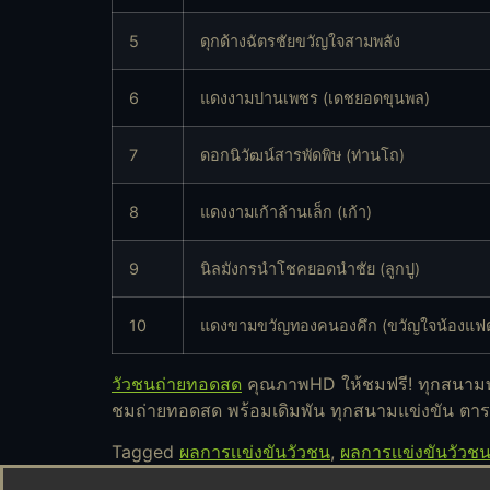
5
ดุกด้างฉัตรชัยขวัญใจสามพลัง
6
แดงงามปานเพชร (เดชยอดขุนพล)
7
ดอกนิวัฒน์สารพัดพิษ (ท่านโถ)
8
แดงงามเก้าล้านเล็ก (เก้า)
9
นิลมังกรนำโชคยอดนำชัย (ลูกปู)
10
แดงขามขวัญทองคนองคึก (ขวัญใจน้องแฟ
วัวชนถ่ายทอดสด
คุณภาพHD ให้ชมฟรี! ทุกสนามท
ชมถ่ายทอดสด พร้อมเดิมพัน ทุกสนามแข่งขัน ตารางว
Tagged
ผลการเเข่งขันวัวชน
,
ผลการเเข่งขันวัว