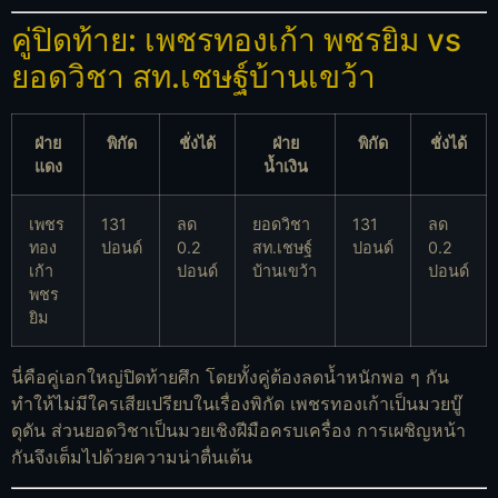
คู่ปิดท้าย: เพชรทองเก้า พชรยิม vs
ยอดวิชา สท.เชษฐ์บ้านเขว้า
ฝ่าย
พิกัด
ชั่งได้
ฝ่าย
พิกัด
ชั่งได้
แดง
น้ำเงิน
เพชร
131
ลด
ยอดวิชา
131
ลด
ทอง
ปอนด์
0.2
สท.เชษฐ์
ปอนด์
0.2
เก้า
ปอนด์
บ้านเขว้า
ปอนด์
พชร
ยิม
นี่คือคู่เอกใหญ่ปิดท้ายศึก โดยทั้งคู่ต้องลดน้ำหนักพอ ๆ กัน
ทำให้ไม่มีใครเสียเปรียบในเรื่องพิกัด เพชรทองเก้าเป็นมวยบู๊
ดุดัน ส่วนยอดวิชาเป็นมวยเชิงฝีมือครบเครื่อง การเผชิญหน้า
กันจึงเต็มไปด้วยความน่าตื่นเต้น