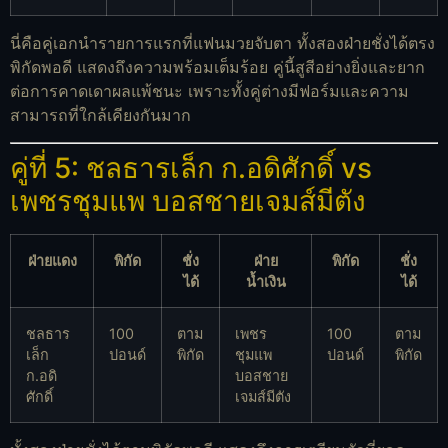
นี่คือคู่เอกนำรายการแรกที่แฟนมวยจับตา ทั้งสองฝ่ายชั่งได้ตรง
พิกัดพอดี แสดงถึงความพร้อมเต็มร้อย คู่นี้สูสีอย่างยิ่งและยาก
ต่อการคาดเดาผลแพ้ชนะ เพราะทั้งคู่ต่างมีฟอร์มและความ
สามารถที่ใกล้เคียงกันมาก
คู่ที่ 5: ชลธารเล็ก ก.อดิศักดิ์ vs
เพชรชุมแพ บอสชายเจมส์มีตัง
ฝ่ายแดง
พิกัด
ชั่ง
ฝ่าย
พิกัด
ชั่ง
ได้
น้ำเงิน
ได้
ชลธาร
100
ตาม
เพชร
100
ตาม
เล็ก
ปอนด์
พิกัด
ชุมแพ
ปอนด์
พิกัด
ก.อดิ
บอสชาย
ศักดิ์
เจมส์มีตัง