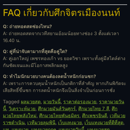
FAQ เกี่ยวกับศึกจิตรเมืองนนท์
Q: ถ่ายทอดสดช่องไหน?
A: ถ่ายทอดสดจากเวทีสยามอ้อมน้อยทางช่อง 3 ตั้งแต่เวลา
16.40 น.
Q: คู่ที่น่าจับตามากที่สุดคือคู่ใด?
A: คู่เอกใหญ่ เพชรทองเก้า vs ยอดวิชา เพราะทั้งคู่มีสไตล์ต่าง
กันชัดเจนและมีโอกาสพลิกผลสูง
Q: ทำไมนักมวยบางคนต้องลดน้ำหนักก่อนชก?
A: เพราะการควบคุมน้ำหนักเป็นกติกาที่สำคัญ หากเกินพิกัดจะ
เสียสิทธิ์ขึ้นชก การลดน้ำหนักจึงเป็นสิ่งจำเป็นก่อนการชั่ง
Tagged
ผลมวยสด
,
มวยวันนี้
,
ราคาต่อรองมวย
,
ราคามวยวัน
นี้
,
วิเคราะห์มวย
,
ศึกมวยมันส์วันศุกร์
,
ศึกมวยไทย 7 สี
,
ศึก
มวยไทยพลังใหม่
,
ศึกมวยไทยพันธมิตร
,
ศึกเพชรยินดี
,
เวทีมวย
ราชดำเนิน
,
เวทีมวยลุมพินี
,
เว็บแทงมวย
,
เว็บแทงมวยที่ดีที่สุด
,
แท
,
แทงมวย
,
แทงมวยone
,
แทงมวยวันนี้
,
แทงมวยสด