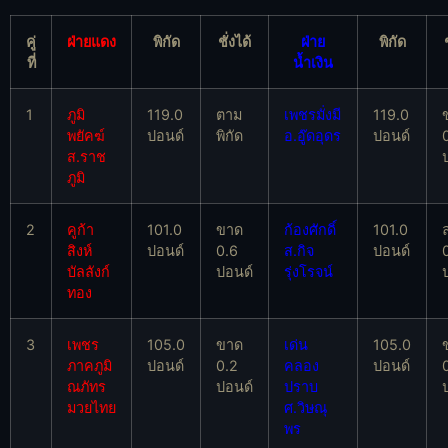
คู่
ฝ่ายแดง
พิกัด
ชั่งได้
ฝ่าย
พิกัด
ที่
น้ำเงิน
1
ภูมิ
119.0
ตาม
เพชรมั่งมี
119.0
พยัคฆ์
ปอนด์
พิกัด
อ.อู๊ดอุดร
ปอนด์
ส.ราช
ภูมิ
2
คูก้า
101.0
ขาด
ก้องศักดิ์
101.0
สิงห์
ปอนด์
0.6
ส.กิจ
ปอนด์
บัลลังก์
ปอนด์
รุ่งโรจน์
ทอง
3
เพชร
105.0
ขาด
เด่น
105.0
ภาคภูมิ
ปอนด์
0.2
คลอง
ปอนด์
ณภัทร
ปอนด์
ปราบ
มวยไทย
ศ.วิษณุ
พร