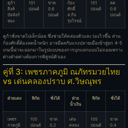
คูก้า
101
ขาด
ก้อง
101
ลด
สิงห์
ปอนด์
0.6
ศักดิ์
ปอนด์
0.6
บัลลังก์
ปอนด์
ส.กิจ
ปอนด์
ทอง
รุ่งโรจน์
คูก้าชั่งขาดไปเล็กน้อย ซึ่งช่วยให้คล่องตัวและว่องไวขึ้น ส่วน
ก้องศักดิ์ต้องลดน้ำหนัก อาจมีผลกับแรงปลายเมื่อเข้าสู่ยก 4-5
เกมนี้น่าจะออกมาในรูปแบบของการบุกแลกแบบไม่ถอยเพราะ
ต่างฝ่ายต่างต้องการพิสูจน์ตัวเอง
คู่ที่ 3: เพชรภาคภูมิ ณภัทรมวยไทย
vs เด่นคลองปราบ ศ.วิษณุพร
ฝ่ายแดง
พิกัด
ชั่งได้
ฝ่าย
พิกัด
ชั่งได้
น้ำเงิน
เพชร
105
ขาด
เด่น
105
ขาด
ภาคภูมิ
ปอนด์
0.2
คลอง
ปอนด์
0.4