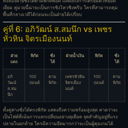
ทั้งสองฝ่ายชั่งได้ตามพิกัดพอดี แสดงถึงการเตรียมตัวที่ยอด
เยี่ยม คู่มวยนี้น่าจะเป็นการชิงไหวชิงพริบ ใครที่สามารถคุม
พื้นที่กลางเวทีได้ก่อนจะเป็นฝ่ายได้เปรียบ
คู่ที่ 6: อภิวัฒน์ ส.สมนึก vs เพชร
หัวหิน จิตรเมืองนนท์
ฝ่าย
พิกัด
ชั่ง
ฝ่ายน้ำเงิน
พิกัด
ชั่ง
แดง
ได้
ได้
อภิ
100
ตาม
เพชรหัวหิน
100
ตาม
วัฒน์
ปอนด์
พิกัด
จิตรเมือง
ปอนด์
พิกัด
ส.สม
นนท์
นึก
ทั้งคู่ต่างชั่งได้ตรงพิกัด แสดงถึงความพร้อมสูงสุด คาดว่าจะ
เป็นไฟต์ที่เน้นการแลกเปลี่ยนอย่างดุเดือด จุดสำคัญอยู่ที่แรง
ปลายในยกท้าย ใครมีความอึดมากกว่าจะเป็นผู้คุมเกมได้