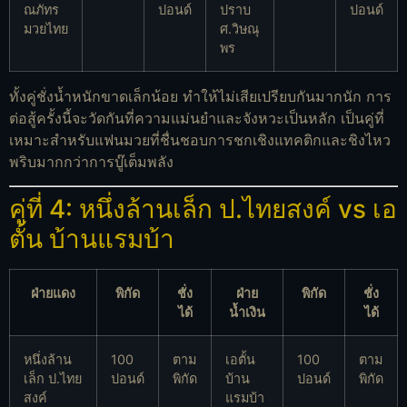
ณภัทร
ปอนด์
ปราบ
ปอนด์
มวยไทย
ศ.วิษณุ
พร
ทั้งคู่ชั่งน้ำหนักขาดเล็กน้อย ทำให้ไม่เสียเปรียบกันมากนัก การ
ต่อสู้ครั้งนี้จะวัดกันที่ความแม่นยำและจังหวะเป็นหลัก เป็นคู่ที่
เหมาะสำหรับแฟนมวยที่ชื่นชอบการชกเชิงแทคติกและชิงไหว
พริบมากกว่าการบู๊เต็มพลัง
คู่ที่ 4: หนึ่งล้านเล็ก ป.ไทยสงค์ vs เอ
ตั้น บ้านแรมบ้า
ฝ่ายแดง
พิกัด
ชั่ง
ฝ่าย
พิกัด
ชั่ง
ได้
น้ำเงิน
ได้
หนึ่งล้าน
100
ตาม
เอตั้น
100
ตาม
เล็ก ป.ไทย
ปอนด์
พิกัด
บ้าน
ปอนด์
พิกัด
สงค์
แรมบ้า