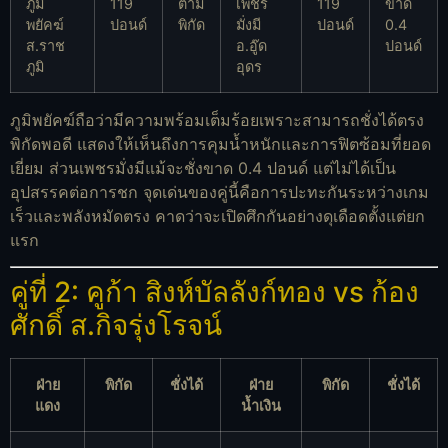
ภูมิ
119
ตาม
เพชร
119
ขาด
พยัคฆ์
ปอนด์
พิกัด
มั่งมี
ปอนด์
0.4
ส.ราช
อ.อู๊ด
ปอนด์
ภูมิ
อุดร
ภูมิพยัคฆ์ถือว่ามีความพร้อมเต็มร้อยเพราะสามารถชั่งได้ตรง
พิกัดพอดี แสดงให้เห็นถึงการคุมน้ำหนักและการฟิตซ้อมที่ยอด
เยี่ยม ส่วนเพชรมั่งมีแม้จะชั่งขาด 0.4 ปอนด์ แต่ไม่ได้เป็น
อุปสรรคต่อการชก จุดเด่นของคู่นี้คือการปะทะกันระหว่างเกม
เร็วและพลังหมัดตรง คาดว่าจะเปิดศึกกันอย่างดุเดือดตั้งแต่ยก
แรก
คู่ที่ 2: คูก้า สิงห์บัลลังก์ทอง vs ก้อง
ศักดิ์ ส.กิจรุ่งโรจน์
ฝ่าย
พิกัด
ชั่งได้
ฝ่าย
พิกัด
ชั่งได้
แดง
น้ำเงิน