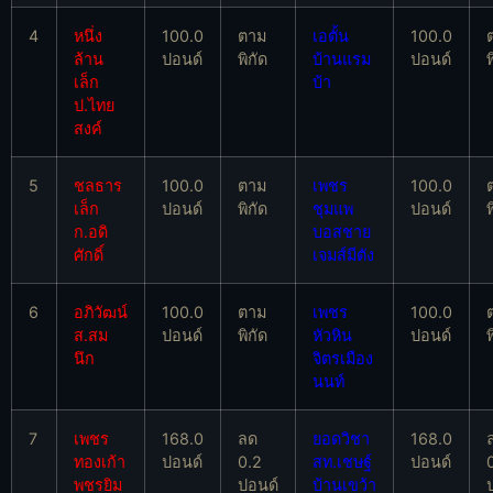
4
หนึ่ง
100.0
ตาม
เอตั้น
100.0
ล้าน
ปอนด์
พิกัด
บ้านแรม
ปอนด์
พ
เล็ก
บ้า
ป.ไทย
สงค์
5
ชลธาร
100.0
ตาม
เพชร
100.0
เล็ก
ปอนด์
พิกัด
ชุมแพ
ปอนด์
พ
ก.อดิ
บอสชาย
ศักดิ์
เจมส์มีตัง
6
อภิวัฒน์
100.0
ตาม
เพชร
100.0
ส.สม
ปอนด์
พิกัด
หัวหิน
ปอนด์
พ
นึก
จิตรเมือง
นนท์
7
เพชร
168.0
ลด
ยอดวิชา
168.0
ทองเก้า
ปอนด์
0.2
สท.เชษฐ์
ปอนด์
พชรยิม
ปอนด์
บ้านเขว้า