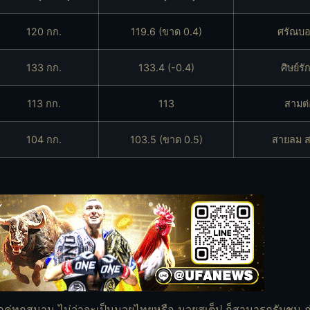
120 กก.
119.6
(ขาด 0.4)
ศรัณบอ
133 กก.
133.4
(-0.4)
ศิษย์รั
113 กก.
113
สามต่
104 กก.
103.5
(ขาด 0.5)
สายลม ส
ุกคู่ทุกสนาม ไม่ว่าจะเป็นมวยไทยหรือ มวยสเต็ป ก็สามารถรับชม 