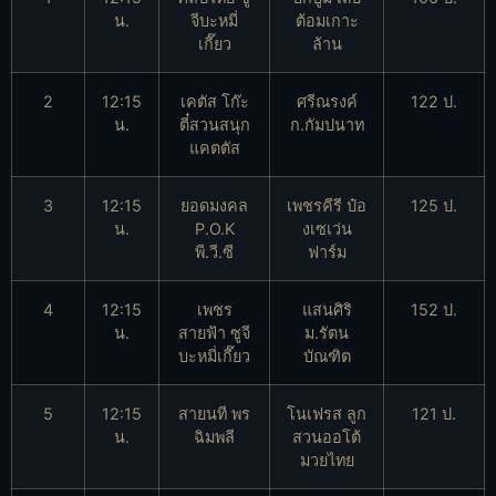
น.
จีบะหมี่
ต้อมเกาะ
เกี๊ยว
ล้าน
2
12:15
เคตัส โก๊ะ
ศรีณรงค์
122 ป.
น.
ตี๋สวนสนุก
ก.กัมปนาท
แคตตัส
3
12:15
ยอดมงคล
เพชรคีรี ป๋อ
125 ป.
น.
P.O.K
งเซเว่น
พี.วี.ซี
ฟาร์ม
4
12:15
เพชร
แสนศิริ
152 ป.
น.
สายฟ้า ซูจี
ม.รัตน
บะหมี่เกี๊ยว
บัณฑิต
5
12:15
สายนที พร
โนเฟรส ลูก
121 ป.
น.
ฉิมพลี
สวนออโต้
มวยไทย