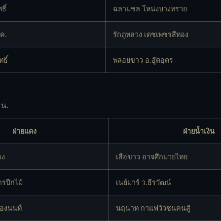
ธิ์
ฉลามชล โหน่งบางทราย
เค.
รักภูหลวง เดชเพชรสีทอง
ธิ์
พลอยขาว อ.อู๊ดอุดร
 น.
ฝ่ายแดง
ฝ่ายน้ำเงิน
อง
เสือขาว อาจศึกมวยไทย
รปีกไม้
เนย์มาร์ ว.ธีรวัฒน์
องนนท์
นฤนาท กาแฟวัวชนคนสู้