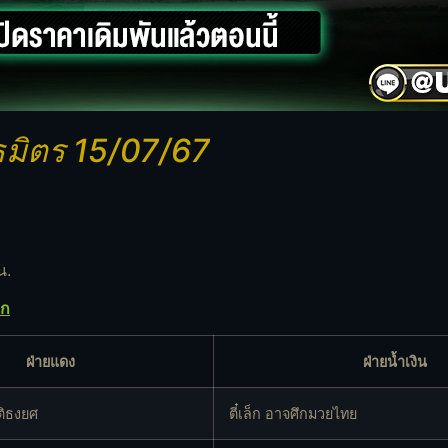
นธมิตร 15/07/67
น.
ิก
ฝ่ายแดง
ฝ่ายน้ำเงิน
ติธงยศ
ตี๋เล็ก อาจศึกมวยไทย