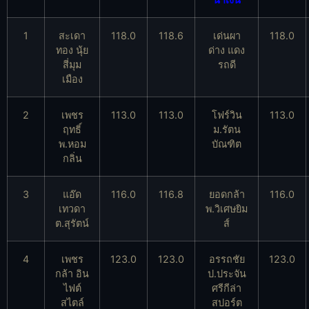
1
สะเดา
118.0
118.6
เด่นผา
118.0
ทอง นุ้ย
ด่าง แดง
สี่มุม
รถดี
เมือง
2
เพชร
113.0
113.0
โฟร์วิน
113.0
ฤทธิ์
ม.รัตน
พ.หอม
บัณฑิต
กลิ่น
3
แอ๊ด
116.0
116.8
ยอดกล้า
116.0
เทวดา
พ.วิเศษยิม
ต.สุรัตน์
ส์
4
เพชร
123.0
123.0
อรรถชัย
123.0
กล้า อิน
ป.ประจัน
ไฟต์
ศรีกีล่า
สไตล์
สปอร์ต