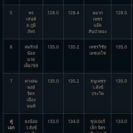
5
พร
128.0
128.4
ฉมวก
128.0
เสน่ห์
เพชร
ส.ภูมิ
แอ๊ด
ภัทร
สันป่าตอง
6
สมรักษ์
135.0
135.2
เพชรวิชัย
135.0
น้อย
เดชเดโช
มวย
เด็ด789
7
ดวงสม
135.0
135.2
ธนูเพชร
135.0
พงษ์
ว.สังข์
จิตร
ประไพ
เมือง
นนท์
คู่
ธงน้อย
133.0
134.0
ซุปเปอร์
133.0
เอก
ว.สังข์
เล็ก จิตร