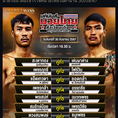
มวยวันนี้ เดอะฮีโร่ไฟท์มวยไทยในตำนาน 30/09/67