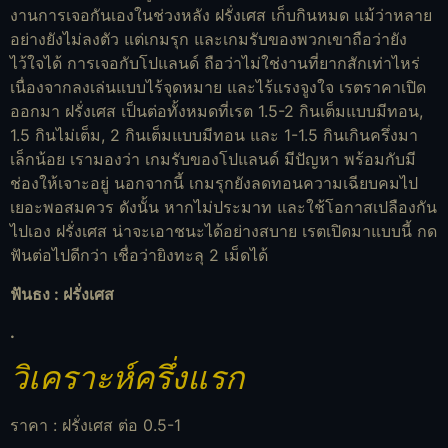
งานการเจอกันเองในช่วงหลัง ฝรั่งเศส เก็บกินหมด แม้ว่าหลาย
อย่างยังไม่ลงตัว แต่เกมรุก และเกมรับของพวกเขาถือว่ายัง
ไว้ใจได้ การเจอกับโปแลนด์ ถือว่าไม่ใช่งานที่ยากสักเท่าไหร่
เนื่องจากลงเล่นแบบไร้จุดหมาย และไร้แรงจูงใจ เรตราคาเปิด
ออกมา ฝรั่งเศส เป็นต่อทั้งหมดที่เรต 1.5-2 กินเต็มแบบมีทอน,
1.5 กินไม่เต็ม, 2 กินเต็มแบบมีทอน และ 1-1.5 กินเกินครึ่งมา
เล็กน้อย เรามองว่า เกมรับของโปแลนด์ มีปัญหา พร้อมกับมี
ช่องให้เจาะอยู่ นอกจากนี้ เกมรุกยังลดทอนความเฉียบคมไป
เยอะพอสมควร ดังนั้น หากไม่ประมาท และใช้โอกาสเปลืองกัน
ไปเอง ฝรั่งเศส น่าจะเอาชนะได้อย่างสบาย เรตเปิดมาแบบนี้ กด
ฟันต่อไปดีกว่า เชื่อว่ายิงทะลุ 2 เม็ดได้
ฟันธง : ฝรั่งเศส
.
วิเคราะห์ครึ่งแรก
ราคา : ฝรั่งเศส ต่อ 0.5-1