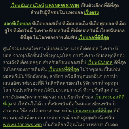
เว็บพนันออนไลน์
UFANEWS.WIN
เป็นตัวเลือกที่ดีที่สุด
สำหรับผู้ที่ชอบใน แทงบอล
เว็บตรง
แจกทีเด็ดบอล
ทีเด็ดบอลสเต็ป ทีเด็ดบอลเต็ง ทีเด็ดฟุตบอล ทีเด็ด
ยูโร ทีเด็ดวันนี้ วิเคราะห์บอลวันนี้ ทีเด็ดบอลวันนี้ เว็บพนันบอล
ดีที่สุด ในโลกของการเดิมพัน
เว็บบอลที่ดีที่สุด
ศูนย์รวมแหล่งวิเคราะห์บอลแม่นๆ แจกทีเด็ดบอล วิเคราะห์
บอล จากทุกลีกชั้นนำทั่วทุกมุมโลก การวิเคราะห์บอลทุกลีกดัง
รวมถึงทีเด็ดบอลชุด สำหรับเซียนบอลสเต็ป
เว็บพนันบอล
ดีที่สุด
ในโลกของการเดิมพัน
เว็บบอลที่ดีที่สุด
ไม่ว่าคุณจะเป็นแฟน
บอลพรีเมียร์ลีกอังกฤษ, ลาลีกา หรือลีกฟุตบอลอื่นๆ การนำ
เสนออัตราต่อรองที่ดี ในลีกที่หลายคนไม่รู้จัก จากทั่วทุกมุม
โลก รับประกันว่าคุณได้รับประสบการณ์ ที่ราบรื่นที่สุด ด้วย
การอัปเดตอัตราการต่อรอง แบบเรียลไทม์ของ
เว็บแทงบอลที่ดี
ที่สุด
ทำให้มั่นใจได้ว่า ทั้งนักพนันมือใหม่และเซียนพนัน ก็
สามารถใช้งานได้อย่างง่ายดายเป็น
เว็บแทงบอลที่ดีที่สุด
ที่มี
ความมุ่งมั่นที่จะมอบประสบการณ์ ระดับสูงสุดกับนักพนัน
www.ufanews.win
เป็นตัวเลือกที่คุณไม่ควรพลาด! อัปเดต