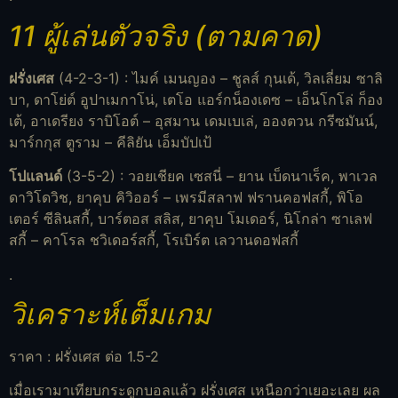
11 ผู้เล่นตัวจริง (ตามคาด)
ฝรั่งเศส
(4-2-3-1) : ไมค์ เมนญอง – ชูลส์ กุนเด้, วิลเลี่ยม ซาลิ
บา, ดาโย่ต์ อูปาเมกาโน่, เตโอ แอร์กน็องเดซ – เอ็นโกโล่ ก็อง
เต้, อาเดรียง ราบิโอต์ – อุสมาน เดมเบเล่, อองตวน กรีซมันน์,
มาร์กกุส ตูราม – คีลิยัน เอ็มบัปเป้
โปแลนด์
(3-5-2) : วอยเชียค เซสนี่ – ยาน เบ็ดนาเร็ค, พาเวล
ดาวิโดวิช, ยาคุบ คิวิออร์ – เพรมีสลาฟ ฟรานคอฟสกี้, พิโอ
เตอร์ ซีลินสกี้, บาร์ตอส สลิส, ยาคุบ โมเดอร์, นิโกล่า ซาเลฟ
สกี้ – คาโรล ชวิเดอร์สกี้, โรเบิร์ต เลวานดอฟสกี้
.
วิเคราะห์เต็มเกม
ราคา : ฝรั่งเศส ต่อ 1.5-2
เมื่อเรามาเทียบกระดูกบอลแล้ว ฝรั่งเศส เหนือกว่าเยอะเลย ผล