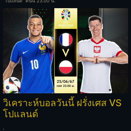
“โปแลนด์” คืนนี้ 23.00 น.
วิเคราะห์บอลวันนี้ ฝรั่งเศส VS
โปแลนด์
.