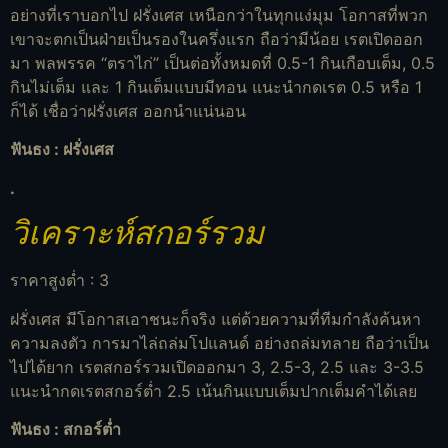
อย่างที่เราบอกไป ฝรั่งเศส เหนือกว่าในทุกแง่มุม โอกาสที่พวก
เขาจะตกเป็นฝ่ายเป็นรองในครึ่งแรก ถือว่ามีน้อย เรตเปิดออก
มา พลพรรค “ตราไก่” เป็นต่อทั้งหมดที่ 0.5-1 กินเกือบเต็ม, 0.5
กินไม่เต็ม และ 1 กินเต็มแบบมีทอน แนะนำกดเรต 0.5 หรือ 1
ก็ได้ เชื่อว่าฝรั่งเศส ออกนำแน่นอน
ฟันธง : ฝรั่งเศส
.
วิเคราะห์สกอร์รวม
ราคาสูงต่ำ : 3
ฝรั่งเศส มีโอกาสเอาชนะก็จริง แต่ด้วยความที่ทีมกำลังค้นหา
ความลงตัว การมาไล่ถล่มโปแลนด์ อย่างถล่มทลาย ถือว่าเป็น
ไปได้ยาก เรตสกอร์รวมเปิดออกมา 3, 2.5-3, 2.5 และ 3-3.5
แนะนำกดเรตสกอร์ต่ำ 2.5 เน้นกินแบบเต็มปากเต็มคำได้เลย
ฟันธง : สกอร์ต่ำ