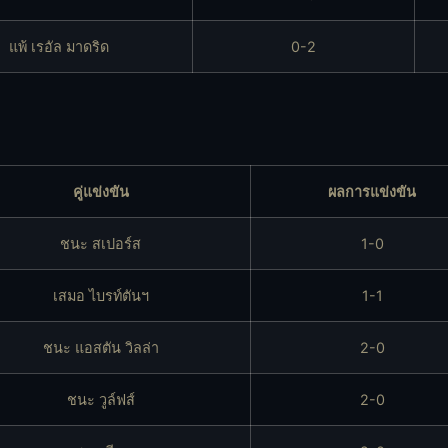
แพ้ เรอัล มาดริด
0-2
คู่แข่งขัน
ผลการแข่งขัน
ชนะ สเปอร์ส
1-0
เสมอ ไบรท์ตันฯ
1-1
ชนะ แอสตัน วิลล่า
2-0
ชนะ วูล์ฟส์
2-0