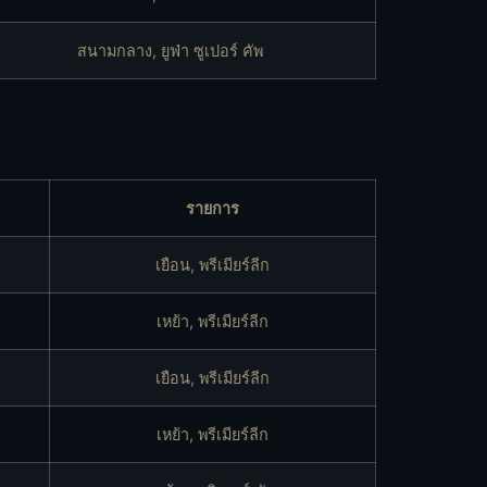
สนามกลาง, ยูฟ่า ซูเปอร์ คัพ
รายการ
เยือน, พรีเมียร์ลีก
เหย้า, พรีเมียร์ลีก
เยือน, พรีเมียร์ลีก
เหย้า, พรีเมียร์ลีก