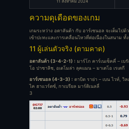
11 สิงหาคม 2024
ความดุเดือดของเกม
เกมระหว่าง อตาลันต้า กับ อาร์เซนอล จะเต็มไปด้ว
เข้าปะทะและการเคลื่อนไหวที่ต่อเนื่องในสนาม ทั้ง
11 ผู้เล่นตัวจริง (ตามคาด)
อตาลันต้า (3-4-2-1) :
มาร์โก คาร์เนเซ็คคี่ – เบร
โอ ปาซาลิช, อเดโมล่า ลุคแมน – มาเตโอ เรเตกี
อาร์เซนอล (4-3-3) :
ดาบิด ราย่า – เบน ไวท์, วิล
ไค ฮาแวร์ตซ์, กาเบรียล มาร์ติเนลลี่
3