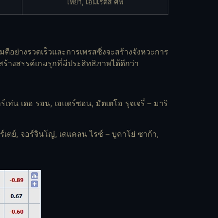
เหย้า, เอมิเรตส์ คัพ
โจมตีอย่างรวดเร็วและการเพรสซิ่งจะสร้างจังหวะการ
ร้างสรรค์เกมรุกที่มีประสิทธิภาพได้ดีกว่า
ร์เท่น เดอ รอน, เอแดร์ซอน, มัตเตโอ รุจเจรี่ – มาริ
์เตย์, จอร์จินโญ่, เดแคลน ไรซ์ – บูคาโย่ ซาก้า,