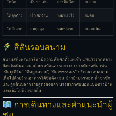
โคนิล
ตั้งเขาแม่น
แรงต้นน้อย
เกมสวน
โคดุกด้าง
เร็ว จัดจ้าน
หมดแรงไว
เกมต้น
โคลังสาด
สมดุลสูง
หมดปลาย
เกมเทคนิค
สีสันรอบสนาม
สนามสทิงพระอารีน่ามีความคึกคักตั้งแต่เช้า แฟนวัวจากหลาย
จังหวัดเดินทางมาด้วยรถบัสและรถกระบะประดับธงทีม เช่น
“ทีมยูเทิร์น”, “ทีมลูกควาย”, “ทีมเพชรนคร” บริเวณรอบสนาม
เต็มไปด้วยร้านอาหารใต้ชื่อดัง เช่น ข้าวยำปลาทอด น้ำชาชัก
และลูกชิ้นปลากรายสูตรสงขลา บรรยากาศอบอุ่นแบบชาวบ้าน
และเต็มไปด้วยรอยยิ้ม
การเดินทางและคำแนะนำผู้
ชม