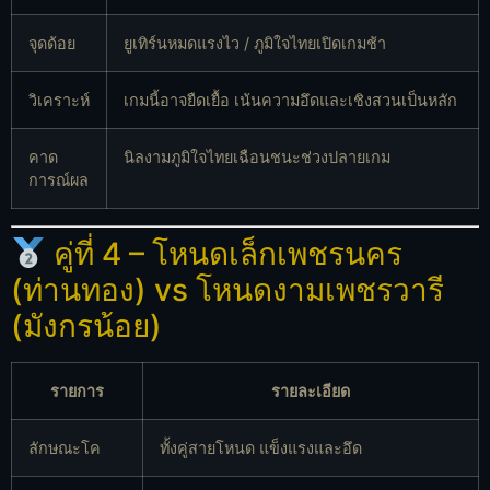
จุดด้อย
ยูเทิร์นหมดแรงไว / ภูมิใจไทยเปิดเกมช้า
วิเคราะห์
เกมนี้อาจยืดเยื้อ เน้นความอึดและเชิงสวนเป็นหลัก
คาด
นิลงามภูมิใจไทยเฉือนชนะช่วงปลายเกม
การณ์ผล
คู่ที่ 4 – โหนดเล็กเพชรนคร
(ท่านทอง) vs โหนดงามเพชรวารี
(มังกรน้อย)
รายการ
รายละเอียด
ลักษณะโค
ทั้งคู่สายโหนด แข็งแรงและอึด