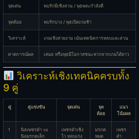
จุดเด่น
พบรักมีเชิงสวน / พุธพละกำลังดี
จุดด้อย
พบรักบาง / พุธเปิดเกมช้า
วิเคราะห์
เกมเชิงสวยงาม เน้นเทคนิคการหลบและสวน
คาดการณ์ผล
เสมอ หรือพุธมีโอกาสชนะหากลากเกมได้ยาว
วิเคราะห์เชิงเทคนิคครบทั้ง
9 คู่
คู่
คู่แข่งขัน
จุดเด่น
จุด
แนว
ด้อย
โน้มผล
1
นิลเพชรดำ vs
เพชรดำเชิง
มรกต
เพชร
นิลมรกตเล็ก
ไว หลบเก่ง
หมด
ดำ