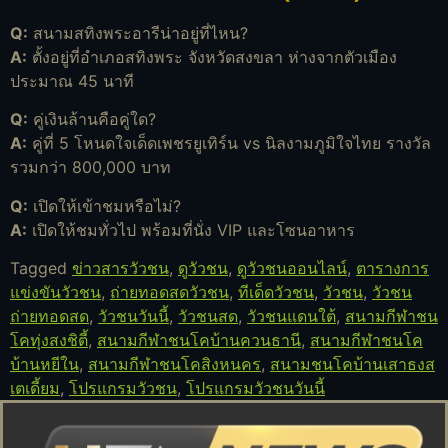
Q:
สนามสทิงพระอารีน่าอยู่ที่ไหน?
A:
ตั้งอยู่ที่อำเภอสทิงพระ จังหวัดสงขลา ห่างจากตัวเมือง
ประมาณ 45 นาที
Q:
คู่เงินล้านคือคู่ใด?
A:
คู่ที่ 5 โหนดใจเด็ดเพชรยูเทิร์น vs นิลงามภูมิใจไทย รางวัล
รวมกว่า 800,000 บาท
Q:
เปิดให้เข้าชมหรือไม่?
A:
เปิดให้ชมทั่วไป พร้อมที่นั่ง VIP และโซนอาหาร
Tagged
ข่าวสารวัวชน
,
ดูวัวชน
,
ดูวัวชนออนไลน์
,
ตารางการ
แข่งขันวัวชน
,
ถ่ายทอดสดวัวชน
,
ทีเด็ดวัวชน
,
วัวชน
,
วัวชน
ถ่ายทอดสด
,
วัวชนวันนี้
,
วัวชนสด
,
วัวชนแดนใต้
,
สนามกีฬาชน
โคทุ่งสงชิตี้
,
สนามกีฬาชนโคบ้านควนธานี
,
สนามกีฬาชนโค
บ้านหยีใน
,
สนามกีฬาชนโคสิงหนคร
,
สนามชนโคบ้านเสาธงส
เตเดี้ยม
,
โปรแกรมวัวชน
,
โปรแกรมวัวชนวันนี้