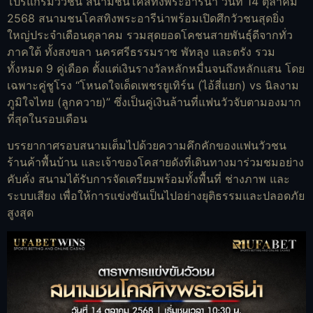
โปรแกรมวัวชน สนามชนโคสทิงพระอารีน่า วันที่ 14 ตุลาคม
2568 สนามชนโคสทิงพระอารีน่าพร้อมเปิดศึกวัวชนสุดยิ่ง
ใหญ่ประจำเดือนตุลาคม รวมสุดยอดโคชนสายพันธุ์ดีจากทั่ว
ภาคใต้ ทั้งสงขลา นครศรีธรรมราช พัทลุง และตรัง รวม
ทั้งหมด 9 คู่เดือด ตั้งแต่เงินรางวัลหลักหมื่นจนถึงหลักแสน โดย
เฉพาะคู่ชูโรง “โหนดใจเด็ดเพชรยูเทิร์น (ไอ้สี่แยก) vs นิลงาม
ภูมิใจไทย (ลูกควาย)” ซึ่งเป็นคู่เงินล้านที่แฟนวัวจับตามองมาก
ที่สุดในรอบเดือน
บรรยากาศรอบสนามเต็มไปด้วยความคึกคักของแฟนวัวชน
ร้านค้าพื้นบ้าน และเจ้าของโคสายดังที่เดินทางมาร่วมชมอย่าง
คับคั่ง สนามได้รับการจัดเตรียมพร้อมทั้งพื้นที่ ช่างภาพ และ
ระบบเสียง เพื่อให้การแข่งขันเป็นไปอย่างยุติธรรมและปลอดภัย
สูงสุด