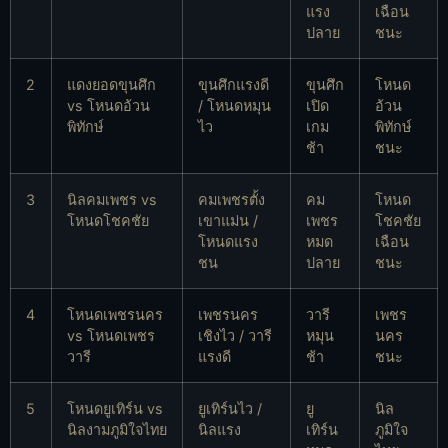
แรง
เฉือน
ปลาย
ชนะ
2
แดงยอดขุนศึก
ขุนศึกแรงดี
ขุนศึก
โหนด
vs โหนดอ้วน
/ โหนดหมุน
เปิด
อ้วน
พิทักษ์
ไว
เกม
พิทักษ์
ช้า
ชนะ
3
นิลคมเพชร vs
คมเพชรตั้ง
คม
โหนด
โหนดโชคชัย
เขาแม่น /
เพชร
โชคชัย
โหนดแรง
หมด
เฉือน
ชน
ปลาย
ชนะ
4
โหนดเพชรนคร
เพชรนคร
วารี
เพชร
vs โหนดเพชร
เชิงไว / วารี
หมุน
นคร
วารี
แรงดี
ช้า
ชนะ
5
โหนดยูเทิร์น vs
ยูเทิร์นไว /
ยู
นิล
นิลงามภูมิใจไทย
นิลแรง
เทิร์น
ภูมิใจ