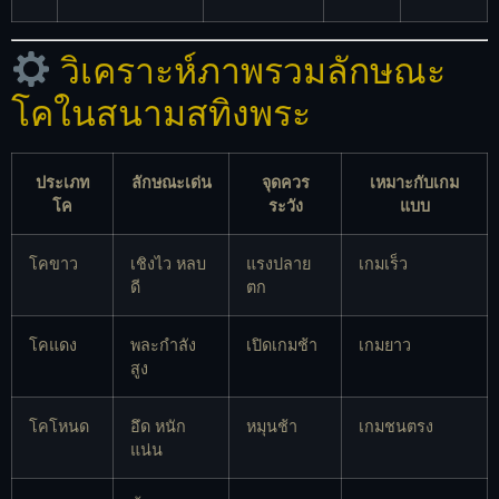
วิเคราะห์ภาพรวมลักษณะ
โคในสนามสทิงพระ
ประเภท
ลักษณะเด่น
จุดควร
เหมาะกับเกม
โค
ระวัง
แบบ
โคขาว
เชิงไว หลบ
แรงปลาย
เกมเร็ว
ดี
ตก
โคแดง
พละกำลัง
เปิดเกมช้า
เกมยาว
สูง
โคโหนด
อึด หนัก
หมุนช้า
เกมชนตรง
แน่น