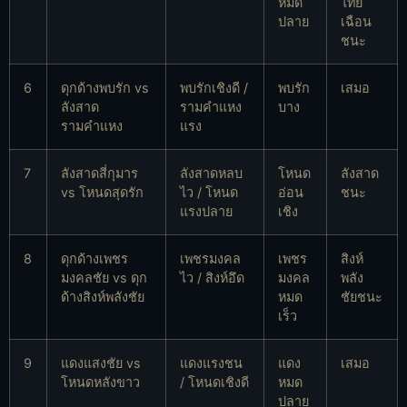
หมด
ไทย
ปลาย
เฉือน
ชนะ
6
ดุกด้างพบรัก vs
พบรักเชิงดี /
พบรัก
เสมอ
ลังสาด
รามคำแหง
บาง
รามคำแหง
แรง
7
ลังสาดสี่กุมาร
ลังสาดหลบ
โหนด
ลังสาด
vs โหนดสุดรัก
ไว / โหนด
อ่อน
ชนะ
แรงปลาย
เชิง
8
ดุกด้างเพชร
เพชรมงคล
เพชร
สิงห์
มงคลชัย vs ดุก
ไว / สิงห์อึด
มงคล
พลัง
ด้างสิงห์พลังชัย
หมด
ชัยชนะ
เร็ว
9
แดงแสงชัย vs
แดงแรงชน
แดง
เสมอ
โหนดหลังขาว
/ โหนดเชิงดี
หมด
ปลาย