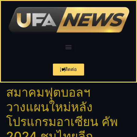
ติดต่อ
สมาคมฟุตบอลฯ
วางแผนใหม่หลัง
โปรแกรมอาเซียน คัพ
2024 ชนไทยลีก