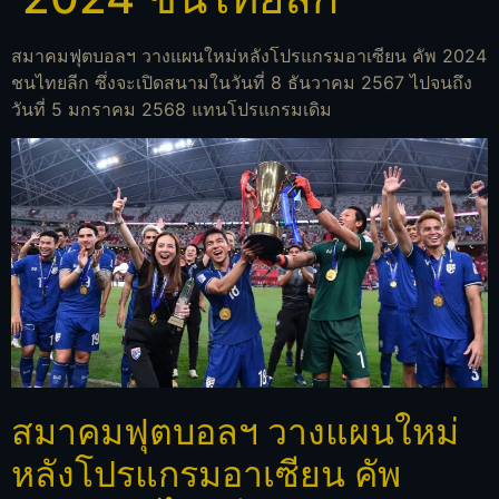
สมาคมฟุตบอลฯ วางแผนใหม่หลังโปรแกรมอาเซียน คัพ 2024
ชนไทยลีก ซึ่งจะเปิดสนามในวันที่ 8 ธันวาคม 2567 ไปจนถึง
วันที่ 5 มกราคม 2568 แทนโปรแกรมเดิม
สมาคมฟุตบอลฯ วางแผนใหม่
หลังโปรแกรมอาเซียน คัพ