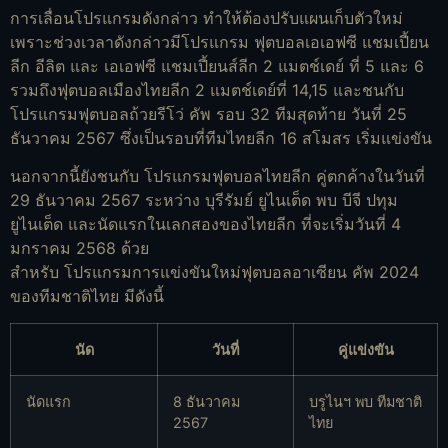
การเลื่อนโปรแกรมดังกล่าว ทำให้ต้องปรับแผนเก็บตัวใหม่
เพราะช่วงเวลาดังกล่าวมีโปรแกรม ฟุตบอลเอเอฟซี แชมเปี้ยน
ลีก อีลิต และ เอเอฟซี แชมเปี้ยนส์ลีก 2 แมตช์เดย์ ที่ 5 และ 6
รวมถึงฟุตบอลเมืองไทยลีก 2 แมตช์เดย์ที่ 14,15 และชนกับ
โปรแกรมฟุตบอลถ้วยรีโว่ คัพ รอบ 32 ทีมสุดท้าย วันที่ 25
ธันวาคม 2567 ซึ่งเป็นรอบที่ทีมไทยลีก 16 สโมสร เริ่มแข่งขัน
นอกจากนี้ยังชนกับ โปรแกรมฟุตบอลไทยลีก คู่ตกค้างในวันที่
29 ธันวาคม 2567 ระหว่าง บุรีรัมย์ ยูไนเต็ด พบ บีจี ปทุม
ยูไนเต็ด และนัดแรกในเลกสองของไทยลีก ที่จะเริ่มวันที่ 4
มกราคม 2568 ด้วย
สำหรับ โปรแกรมการแข่งขันใหม่ฟุตบอลอาเซียน คัพ 2024
ของทีมชาติไทย มีดังนี้
นัด
วันที่
คู่แข่งขัน
นัดแรก
8 ธันวาคม
บรูไนฯ พบ ทีมชาติ
2567
ไทย