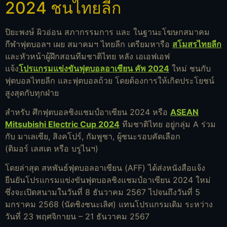
2024 ชนไทยลีก
ปิยะพงษ์ ผิวอ่อน สภากรรมการ และ ในฐานะโฆษกสมาคม
กีฬาฟุตบอลฯ เผย สมาคมฯ ไทยลีก เตรียมหารือ
สโมสรไทยลีก
และหัวหน้าผู้ฝึกสอนทีมชาติไทย หลัง เอเอฟเอฟ
แจ้ง
โปรแกรมแข่งขันฟุตบอลอาเซียน คัพ 2024
ใหม่ ชนกับ
ฟุตบอลไทยลีก และฟุตบอลถ้วย โดยต้องการให้เกิดประโยชน์
สูงสุดกับทุกฝ่าย
สำหรับ ศึกฟุตบอลชิงแชมป์อาเซียน 2024 หรือ
ASEAN
Mitsubishi Electric Cup 2024
ทีมชาติไทย อยู่กลุ่ม A ร่วม
กับ มาเลเซีย, สิงคโปร์, กัมพูชา, ผู้ชนะรอบคัดเลือก
(ติมอร์ เลสเต หรือ บรูไนฯ)
โดยล่าสุด สหพันธ์ฟุตบอลอาเซียน (AFF) ได้ส่งหนังสือแจ้ง
ยืนยันโปรแกรมแข่งขันฟุตบอลชิงแชมป์อาเซียน 2024 ใหม่
ซึ่งจะเปิดสนามในวันที่ 8 ธันวาคม 2567 ไปจนถึงวันที่ 5
มกราคม 2568 (นัดชิงชนะเลิศ) แทนโปรแกรมเดิม ระหว่าง
วันที่ 23 พฤศจิกายน – 21 ธันวาคม 2567