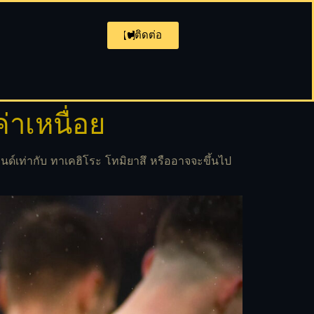
ติดต่อ
่าเหนื่อย
อนด์เท่ากับ ทาเคฮิโระ โทมิยาสึ หรืออาจจะขึ้นไป