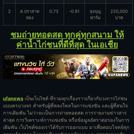
2
ส.ปราสาท
0.73
-0.91
ลุงบุญ
220,000
ทอง
ฟาร์ม
บาท
ชมถ่ายทอดสด ทุกคู่ทุกสนาม ให้
ค่าน้ำไก่ชนที่ดีที่สุด ในเอเชีย
ufanews
เป็นเว็บไซต์ ที่รวมทุกเรื่องราวเกี่ยวกับวงการไก่ชน
แบบครบวงจร สำหรับผู้ที่หลงใหลในการแข่งขัน และผู้ที่สนใจ
การเดิมพัน ไม่ว่าจะเป็นการถ่ายทอดสด การรายงานข่าวสาร
ล่าสุด การวิเคราะห์การแข่งขัน หรือข้อมูลอัตราต่อรองในการ
เดิมพัน เว็บไซต์ของเราได้รับการออกแบบ มาเพื่อตอบโจทย์ทุก