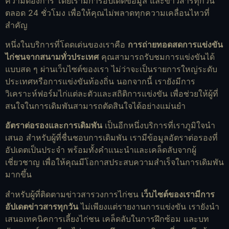
ความต้องการ โดยเรามีการอัปเดตข้อมูล และข่าวสารทุกวัน
ตลอด 24 ชั่วโมง เพื่อให้คุณไม่พลาดทุกความเคลื่อนไหวที่
สำคัญ
หนึ่งในบริการที่โดดเด่นของเราคือ
การถ่ายทอดสดการแข่งขัน
ไก่ชนจากสนามทั่วประเทศ
คุณสามารถรับชมการแข่งขันได้
แบบสด ๆ ผ่านเว็บไซต์ของเรา ไม่ว่าจะเป็นรายการใหญ่ระดับ
ประเทศหรือการแข่งขันท้องถิ่น นอกจากนี้ เรายังมีการ
วิเคราะห์ฟอร์มไก่แต่ละตัวและสถิติการแข่งขัน เพื่อช่วยให้ผู้ที่
สนใจในการเดิมพันสามารถตัดสินใจได้อย่างแม่นยำ
อัตราต่อรองและการเดิมพัน
เป็นอีกหนึ่งบริการที่เราภูมิใจนำ
เสนอ สำหรับผู้ที่ชื่นชอบการเดิมพัน เรามีข้อมูลอัตราต่อรองที่
อัปเดตเป็นประจำ พร้อมทั้งคำแนะนำและเคล็ดลับจากผู้
เชี่ยวชาญ เพื่อให้คุณมีโอกาสประสบความสำเร็จในการเดิมพัน
มากขึ้น
สำหรับผู้ที่ติดตามข่าวสารวงการไก่ชน
เว็บไซต์ของเรามีการ
อัปเดตข่าวสารทุกวัน
ไม่เพียงแต่รายงานการแข่งขัน เรายังนำ
เสนอเทคนิคการเลี้ยงไก่ชน เคล็ดลับในการฝึกซ้อม และบท