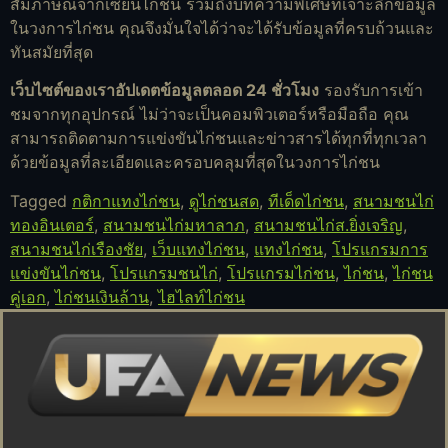
สัมภาษณ์จากเซียนไก่ชน รวมถึงบทความพิเศษที่เจาะลึกข้อมูล
ในวงการไก่ชน คุณจึงมั่นใจได้ว่าจะได้รับข้อมูลที่ครบถ้วนและ
ทันสมัยที่สุด
เว็บไซต์ของเราอัปเดตข้อมูลตลอด 24 ชั่วโมง
รองรับการเข้า
ชมจากทุกอุปกรณ์ ไม่ว่าจะเป็นคอมพิวเตอร์หรือมือถือ คุณ
สามารถติดตามการแข่งขันไก่ชนและข่าวสารได้ทุกที่ทุกเวลา
ด้วยข้อมูลที่ละเอียดและครอบคลุมที่สุดในวงการไก่ชน
Tagged
กติกาแทงไก่ชน
,
ดูไก่ชนสด
,
ทีเด็ดไก่ชน
,
สนามชนไก่
ทองอินเตอร์
,
สนามชนไก่มหาลาภ
,
สนามชนไก่ส.ยิ่งเจริญ
,
สนามชนไก่เรืองชัย
,
เว็บแทงไก่ชน
,
แทงไก่ชน
,
โปรแกรมการ
แข่งขันไก่ชน
,
โปรแกรมชนไก่
,
โปรแกรมไก่ชน
,
ไก่ชน
,
ไก่ชน
คู่เอก
,
ไก่ชนเงินล้าน
,
ไฮไลท์ไก่ชน