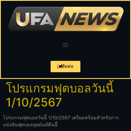
ติดต่อ
โปรแกรมฟุตบอลวันนี้
1/10/2567
โปรแกรมฟุตบอลวันนี้ 1/10/2567 เตรียมพร้อมสำหรับการ
แข่งขันฟุตบอลสุดมันส์คืนนี้