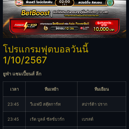
โปรแกรมฟุตบอลวันนี้
1/10/2567
ยูฟ่า แชมเปี้ยนส์ ลีก
เวลา
ทีมเหย้า
ทีมเยือน
23:45
วีเอฟบี สตุ๊ตการ์ท
สปาร์ต้า ปราก
23:45
เร้ด บูลล์ ซัลซ์บวร์ก
เบรสต์