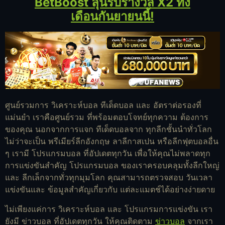
BetBoost ลุ้นรับรางวัล X2 ทั้ง
เดือนกันยายนนี้!
ศูนย์รวมการ วิเคราะห์บอล ทีเด็ดบอล และ อัตราต่อรองที่
แม่นยำ เราคือศูนย์รวม ที่พร้อมตอบโจทย์ทุกความ ต้องการ
ของคุณ นอกจากการแจก ทีเด็ดบอลจาก ทุกลีกชั้นนำทั่วโลก
ไม่ว่าจะเป็น พรีเมียร์ลีกอังกฤษ ลาลีกาสเปน หรือลีกฟุตบอลอื่น
ๆ เรามี โปรแกรมบอล ที่อัปเดตทุกวัน เพื่อให้คุณไม่พลาดทุก
การแข่งขันสำคัญ โปรแกรมบอล ของเราครอบคลุมทั้งลีกใหญ่
และ ลีกเล็กจากทั่วทุกมุมโลก คุณสามารถตรวจสอบ วันเวลา
แข่งขันและ ข้อมูลสำคัญเกี่ยวกับ แต่ละแมตช์ได้อย่างง่ายดาย
ไม่เพียงแค่การ วิเคราะห์บอล และ โปรแกรมการแข่งขัน เรา
ยังมี ข่าวบอล ที่อัปเดตทุกวัน ให้คุณติดตาม
ข่าวบอล
จากเรา