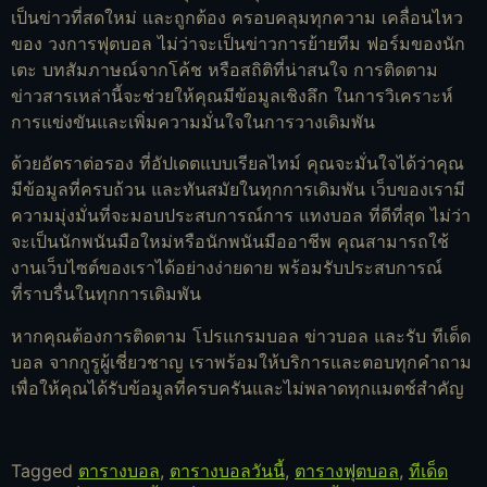
เป็นข่าวที่สดใหม่ และถูกต้อง ครอบคลุมทุกความ เคลื่อนไหว
ของ วงการฟุตบอล ไม่ว่าจะเป็นข่าวการย้ายทีม ฟอร์มของนัก
เตะ บทสัมภาษณ์จากโค้ช หรือสถิติที่น่าสนใจ การติดตาม
ข่าวสารเหล่านี้จะช่วยให้คุณมีข้อมูลเชิงลึก ในการวิเคราะห์
การแข่งขันและเพิ่มความมั่นใจในการวางเดิมพัน
ด้วยอัตราต่อรอง ที่อัปเดตแบบเรียลไทม์ คุณจะมั่นใจได้ว่าคุณ
มีข้อมูลที่ครบถ้วน และทันสมัยในทุกการเดิมพัน เว็บของเรามี
ความมุ่งมั่นที่จะมอบประสบการณ์การ แทงบอล ที่ดีที่สุด ไม่ว่า
จะเป็นนักพนันมือใหม่หรือนักพนันมืออาชีพ คุณสามารถใช้
งานเว็บไซต์ของเราได้อย่างง่ายดาย พร้อมรับประสบการณ์
ที่ราบรื่นในทุกการเดิมพัน
หากคุณต้องการติดตาม โปรแกรมบอล ข่าวบอล และรับ ทีเด็ด
บอล จากกูรูผู้เชี่ยวชาญ เราพร้อมให้บริการและตอบทุกคำถาม
เพื่อให้คุณได้รับข้อมูลที่ครบครันและไม่พลาดทุกแมตช์สำคัญ
Tagged
ตารางบอล
,
ตารางบอลวันนี้
,
ตารางฟุตบอล
,
ทีเด็ด