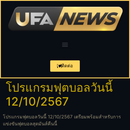
ติดต่อ
โปรแกรมฟุตบอลวันนี้
12/10/2567
โปรแกรมฟุตบอลวันนี้ 12/10/2567 เตรียมพร้อมสำหรับการ
แข่งขันฟุตบอลสุดมันส์คืนนี้