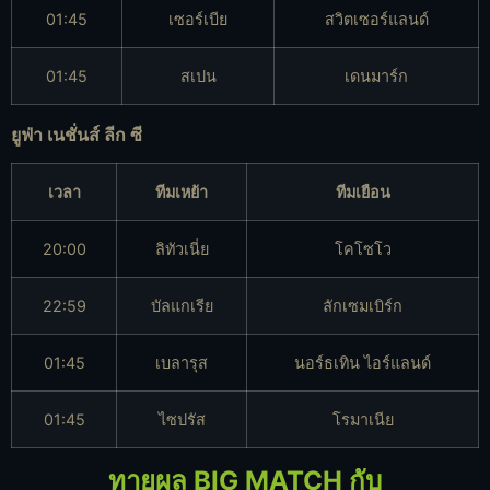
01:45
เซอร์เบีย
สวิตเซอร์แลนด์
01:45
สเปน
เดนมาร์ก
ยูฟ่า เนชั่นส์ ลีก ซี
เวลา
ทีมเหย้า
ทีมเยือน
20:00
ลิทัวเนี่ย
โคโซโว
22:59
บัลแกเรีย
ลักเซมเบิร์ก
01:45
เบลารุส
นอร์ธเทิน ไอร์แลนด์
01:45
ไซปรัส
โรมาเนีย
ทายผล BIG MATCH กับ