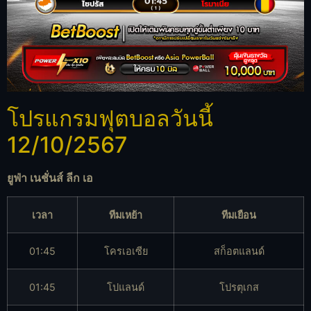
โปรแกรมฟุตบอลวันนี้
12/10/2567
ยูฟ่า เนชั่นส์ ลีก เอ
เวลา
ทีมเหย้า
ทีมเยือน
01:45
โครเอเซีย
สก็อตแลนด์
01:45
โปแลนด์
โปรตุเกส