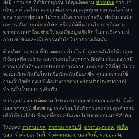
ยังมี ข่าวบอล ที่อัปเดตทุกวัน ให้คุณติดตาม
ข่าวบอล
จากเรา
เป็นข่าวที่สดใหม่ และถูกต้อง ครอบคลุมทุกความ เคลื่อนไหว
ของ วงการฟุตบอล ไม่ว่าจะเป็นข่าวการย้ายทีม ฟอร์มของนัก
เตะ บทสัมภาษณ์จากโค้ช หรือสถิติที่น่าสนใจ การติดตาม
ข่าวสารเหล่านี้จะช่วยให้คุณมีข้อมูลเชิงลึก ในการวิเคราะห์
การแข่งขันและเพิ่มความมั่นใจในการวางเดิมพัน
ด้วยอัตราต่อรอง ที่อัปเดตแบบเรียลไทม์ คุณจะมั่นใจได้ว่าคุณ
มีข้อมูลที่ครบถ้วน และทันสมัยในทุกการเดิมพัน เว็บของเรามี
ความมุ่งมั่นที่จะมอบประสบการณ์การ แทงบอล ที่ดีที่สุด ไม่ว่า
จะเป็นนักพนันมือใหม่หรือนักพนันมืออาชีพ คุณสามารถใช้
งานเว็บไซต์ของเราได้อย่างง่ายดาย พร้อมรับประสบการณ์
ที่ราบรื่นในทุกการเดิมพัน
หากคุณต้องการติดตาม โปรแกรมบอล ข่าวบอล และรับ ทีเด็ด
บอล จากกูรูผู้เชี่ยวชาญ เราพร้อมให้บริการและตอบทุกคำถาม
เพื่อให้คุณได้รับข้อมูลที่ครบครันและไม่พลาดทุกแมตช์สำคัญ
Tagged
ตารางบอล
,
ตารางบอลวันนี้
,
ตารางฟุตบอล
,
ทีเด็ด
บอล
,
ทีเด็ดบอลวันนี้
,
ทีเด็ดฟุตบอล
,
บอลวันนี้
,
ผลบอลสด
,