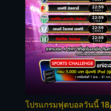
โปรแกรมฟุตบอลวันนี้ 1