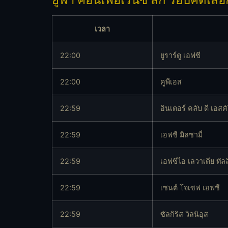
เวลา
22:00
ยูราร์ตู เอฟซี
22:00
คูพีเอส
22:59
อินเตอร์ คลับ ดี เอสค
22:59
เอฟซี มิลซามี่
22:59
เอฟซีไอ เลวาเดีย ทัลล
22:59
เซนต์ โจเซฟ เอฟซี
22:59
ซัลกิริส วิลนิอุส