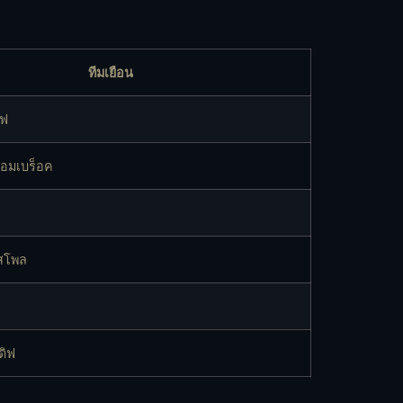
ทีมเยือน
อฟ
ซอมเบร็อค
าสโพล
ดิฟ