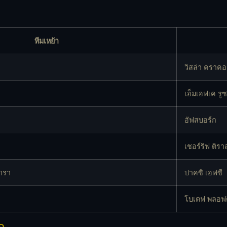
ทีมเหย้า
วิสล่า คราค
เอ็มเอฟเค รู
อัฟสบอร์ก
เชอร์ริฟ ติร
อารา
ปาคซิ เอฟซี
โบเตฟ พลอฟ
ก