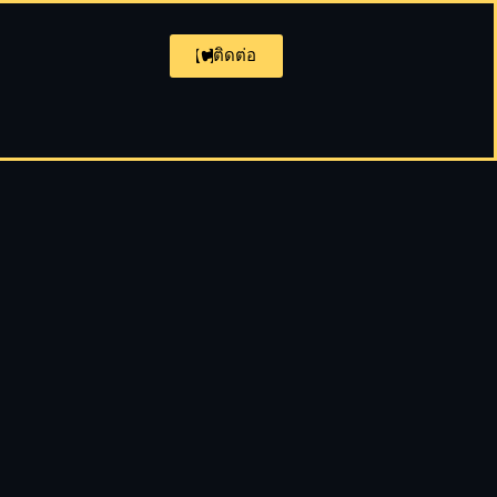
ติดต่อ