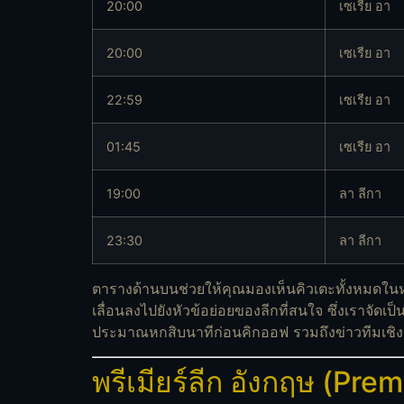
20:00
เซเรีย อา
20:00
เซเรีย อา
22:59
เซเรีย อา
01:45
เซเรีย อา
19:00
ลา ลีกา
23:30
ลา ลีกา
ตารางด้านบนช่วยให้คุณมองเห็นคิวเตะทั้งหมดในห
เลื่อนลงไปยังหัวข้อย่อยของลีกที่สนใจ ซึ่งเราจัดเ
ประมาณหกสิบนาทีก่อนคิกออฟ รวมถึงข่าวทีมเชิงล
พรีเมียร์ลีก อังกฤษ (Pre