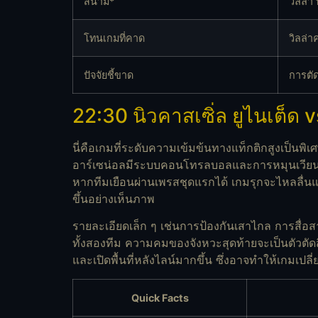
สนาม*
วิลล่า
โทนเกมที่คาด
วิลล่า
ปัจจัยชี้ขาด
การตั
22:30 นิวคาสเซิ่ล ยูไนเต็ด 
นี่คือเกมที่ระดับความเข้มข้นทางแท็กติกสูงเป็นพิ
อาร์เซน่อลมีระบบคอนโทรลบอลและการหมุนเวียนตำแห
หากทีมเยือนผ่านเพรสชุดแรกได้ เกมรุกจะไหลลื่น
ขึ้นอย่างเห็นภาพ
รายละเอียดเล็ก ๆ เช่นการป้องกันเสาไกล การสื่อ
ทั้งสองทีม ความคมของจังหวะสุดท้ายจะเป็นตัวตัดส
และเปิดพื้นที่หลังไลน์มากขึ้น ซึ่งอาจทำให้เกมเ
Quick Facts