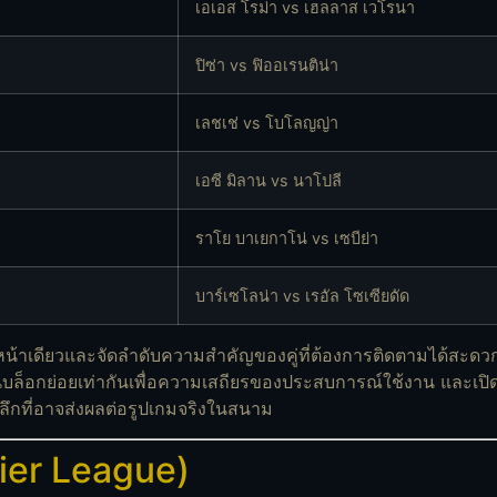
เอเอส โรม่า vs เฮลลาส เวโรนา
ปิซ่า vs ฟิออเรนติน่า
เลชเช่ vs โบโลญญ่า
เอซี มิลาน vs นาโปลี
ราโย บาเยกาโน่ vs เซบีย่า
บาร์เซโลน่า vs เรอัล โซเซียดัด
น้าเดียวและจัดลำดับความสำคัญของคู่ที่ต้องการติดตามได้สะดวก
ป็นบล็อกย่อยเท่ากันเพื่อความเสถียรของประสบการณ์ใช้งาน และเปิดพ
ึกที่อาจส่งผลต่อรูปเกมจริงในสนาม
mier League)