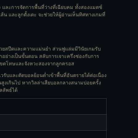
ว และการจัดการพื้นที่ว่างที่เฉียบคม ทั้งสองแมตช์
น และลูกตั้งเตะ จะช่วยให้ผู้อ่านเห็นทิศทางเกมที่
นด้วยสปีดและความแม่นยำ ส่วนฟูแล่มมีวินัยเกมรับ
่างเป็นขั้นตอน สลับการเจาะครึ่งช่องกับการ
ยดในเขตโทษและจังหวะสองจากลูกครอส
บและตัดบอลย้อนต่ำเข้าพื้นที่อันตรายได้ต่อเนื่อง
นสูงเกินไป หากวิลล่าเสียบอลกลางสนามบ่อยครั้ง
ลัพธ์ได้