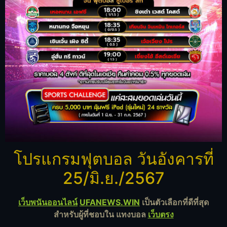
โปรแกรมฟุตบอล วันอังคารที่
25/มิ.ย./2567
เว็บพนันออนไลน์
UFANEWS.WIN
เป็นตัวเลือกที่ดีที่สุด
สำหรับผู้ที่ชอบใน แทงบอล
เว็บตรง