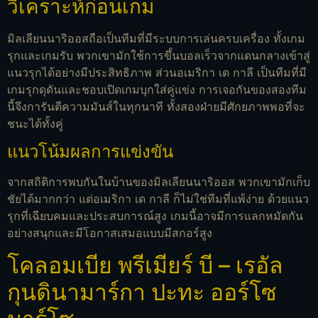
วิเคราะห์ก่อนเกม
มิลเลียนนาริออสถือเป็นทีมที่มีระบบการเล่นครบเครื่อง ทั้งเกม
รุกและเกมรับ พวกเขามักใช้การขึ้นบอลเร็วจากแดนกลางเข้าสู่
แนวรุกได้อย่างมีประสิทธิภาพ ส่วนอเมริกา เด กาลี เป็นทีมที่มี
เกมรุกดุดันและชอบเปิดเกมบุกใส่คู่แข่ง การเจอกันของสองทีม
นี้จึงการันตีความมันส์ในทุกนาที ทั้งสองฝ่ายมีศักยภาพพอที่จะ
ชนะได้ทั้งคู่
แนวโน้มผลการแข่งขัน
จากสถิติการพบกันในบ้านของมิลเลียนนาริออส พวกเขามักเก็บ
ชัยได้มากกว่า แต่อเมริกา เด กาลี ก็ไม่ใช่ทีมที่แพ้ง่าย ด้วยแนว
รุกที่เฉียบคมและประสบการณ์สูง เกมนี้อาจมีการแลกหมัดกัน
อย่างสนุกและมีโอกาสเสมอแบบมีสกอร์สูง
โคลอมเบีย พรีเมียร์ บี – เรอัล
กุนดินามาร์กา ปะทะ ออร์โซ