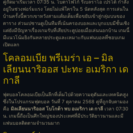
คู่ถัดมาเริ่มเวลา 07:35 น. โบตาโฟโก้ ริเบลราโอ เปรโต้ กำลัง
อยู่ในช่วงฟอร์มแรง โดยไม่แพ้ใครใน 5 นัดหลังสุด การเล่นใน
บ้านครั้งนี้พวกเขาหวังสามแต้มเต็มเพื่อขยับเข้าสู่กลุ่มบนของ
ตาราง ส่วนเปซานดูเป็นทีมที่เน้นครองบอลและบุกแบบมีชั้นเชิง
แต่ยังมีปัญหาเรื่องเกมรับที่เสียประตูบ่อยเมื่อเล่นนอกบ้าน เกมนี้
มีแนวโน้มยิงกันหลายประตูและเหมาะกับแฟนบอลที่ชอบเกม
เปิดแลก
โคลอมเบีย พรีเมร่า เอ – มิล
เลียนนาริออส ปะทะ อเมริกา เด
กาลี
ฟุตบอลโคลอมเบียเป็นลีกที่เต็มไปด้วยความดุดันและเทคนิคสูง
ซึ่งในโปรแกรมฟุตบอล วันที่ 7 ตุลาคม 2568 คู่ที่ถูกจับตามอง
คือ
มิลเลียนนาริออส โบโกต้า พบ อเมริกา เด กาลี
เวลา 07:30
น. เกมนี้ถือเป็นศึกใหญ่ของประเทศที่มีประวัติยาวนานและมี
แฟนบอลติดตามจำนวนมาก