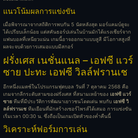
แนวโน้มผลการแข่งขัน
เมื่อพิจารณาจากสถิติการพบกัน 5 นัดหลังสุด มอร์แคมบ์ดูจะ
ได้เปรียบเล็กน้อย แต่สคันธอร์ปเล่นในบ้านมักได้แรงเชียร์จาก
แฟนบอลที่เหนียวแน่น เกมนี้อาจออกมาแบบสูสี มีโอกาสสูงที่
ผลจะจบด้วยการเสมอแบบมีสกอร์
ฝรั่งเศส เนชั่นแนล – เอฟซี แวร์
ซาย ปะทะ เอฟซี วิลล์ฟรานเช
อีกหนึ่งแมตช์ในโปรแกรมฟุตบอล วันที่ 7 ตุลาคม 2568 คือ
เกมจากลีกระดับสามของฝรั่งเศส ที่สนามเหย้าของ
เอฟซี แวร์
ซาย
ทีมที่มีประวัติการพัฒนาเยาวชนโดดเด่น พบกับ
เอฟซี วิ
ลล์ฟรานเช
ทีมเยือนที่มักสร้างเซอร์ไพรส์ได้เสมอ การแข่งขัน
เริ่มเวลา 00:30 น. ซึ่งถือเป็นเกมเปิดหัวของค่ำคืนนี้
วิเคราะห์ฟอร์มการเล่น