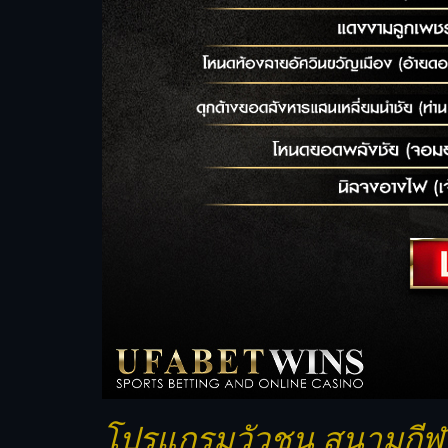
โปรแกรมวัวชน สนามกีฬาช