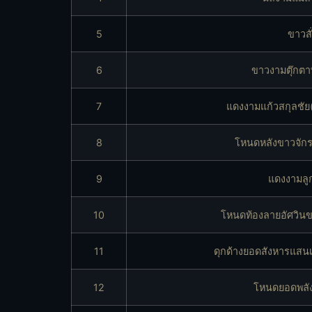
5
ขาวสั
6
ขาวงามตุ๊กต
7
แดงงามแก้วสกุลชั
8
โหนดหลังขาวจักรพ
9
แดงงามลู
10
โหนดท้องลายอัศวินขว
11
ดุกด้างยอดสังหารแสนเห
12
โหนดยอดพลัง