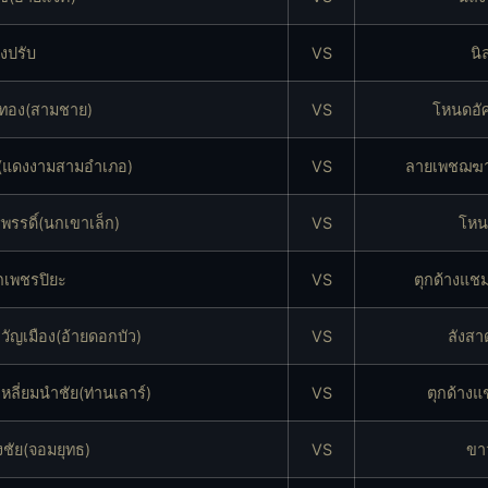
่งปรับ
VS
นิ
าทอง(สามชาย)
VS
โหนดอัศ
ย(แดงงามสามอำเภอ)
VS
ลายเพชฌฆา
รรดิ์(นกเขาเล็ก)
VS
โหน
กเพชรปิยะ
VS
ตุกด้างแชม
ัญเมือง(อ้ายดอกบัว)
VS
ลังสา
ลี่ยมนำชัย(ท่านเลาร์)
VS
ตุกด้างแ
ชัย(จอมยุทธ)
VS
ขาว