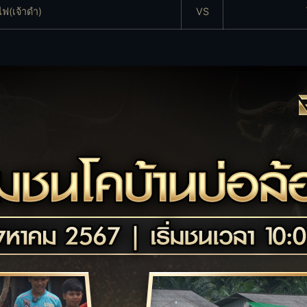
ฟ(เจ้าดำ)
VS