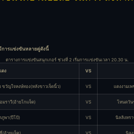
การแข่งขันหลายคู่ดังนี้
ตารางการแข่งขันสนุกเกอร์ ช่วงที่ 2 เริ่มการเเข่งขันเวลา 20.30 น.
แดง
VS
ขวัญใจหงษ์ทอง(หลังขาวเจ็ดนิ้ว)
VS
แดงงามเพช
มราวี(อ้ายโกแจ็ด)
VS
โหนดวันช
ูพา(ปีโป้)
VS
นิลลิงหร
่(อ้ายแจ็ค)
VS
นิลง