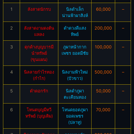
1
ลังสาดนักรบ
นิลดำเล็ก
60,000
–
น่านฟ้าผาสิงห์
2
ลังสาดงามดงต้น
ดำดวงดีแสง
200,000
–
แหลง
ทิพย์
3
ดุกด้างบุญบารมี
ภูผาหน้ากาก
100,000
–
นำทรัพย์
เพชร ยอดมีชัย
(ขุนแผน)
4
นิลลายกำไรทอง
นิลงามฟ้าใหม่
500,000
–
(กำไร)
(บัวขาว)
5
ดำดอกรัก
นิลดำภูผา
50,000
–
ตะเคียนทอง
6
โหนดบุญมีทวี
โหนดยอดภูผา
70,000
–
ทรัพย์ (บุญเติม)
ยอดเพชร
(ปลาทู)