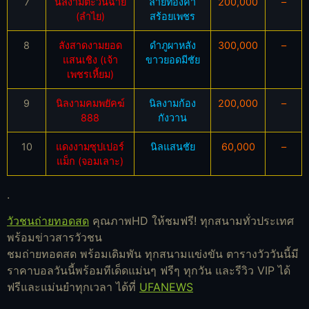
7
นิลงามตะวันฉาย
ลายทองคำ
200,000
–
(ลำไย)
สร้อยเพชร
8
ลังสาดงามยอด
ดำภูผาหลัง
300,000
–
แสนเชิง (เจ้า
ขาวยอดมีชัย
เพชรเหี้ยม)
9
นิลงามคมพยัคฆ์
นิลงามก้อง
200,000
–
888
กังวาน
10
แดงงามซุปเปอร์
นิลแสนชัย
60,000
–
แม็ก (จอมเลาะ)
.
วัวชนถ่ายทอดสด
คุณภาพHD ให้ชมฟรี! ทุกสนามทั่วประเทศ
พร้อมข่าวสารวัวชน
ชมถ่ายทอดสด พร้อมเดิมพัน ทุกสนามแข่งขัน ตารางวัววันนี้มี
ราคาบอลวันนี้พร้อมทีเด็ดแม่นๆ ฟรีๆ ทุกวัน และรีวิว VIP ได้
ฟรีและแม่นยำทุกเวลา ได้ที่
UFANEWS