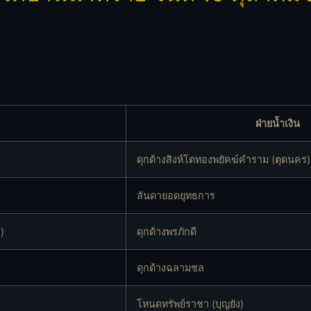
ฝ่ายน้ำเงิน
ดุกด้างสิงห์โตทองพยัคฆ์คำราม (ตุดนคร)
ลันดายอดยุทธการ
)
ดุกด้างพรภักดี
ดุกด้างฉลามชล
โหนดทรัพย์ราชา (บุญยัง)