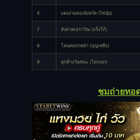
6
แดงงามสองจังหวัด (ไข่นุ้ย)
7
ลังสาดเอราวัณ (แร็งโก้)
8
โหนดมรกตดำ (บุญเหลือ)
9
ดุกด้างวันชนะ (โยกเยก)
ชมถ่ายทอดสด