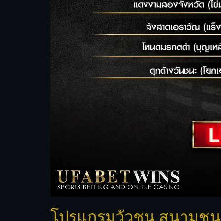
โปรแกรมวัวชน สนามชนโค