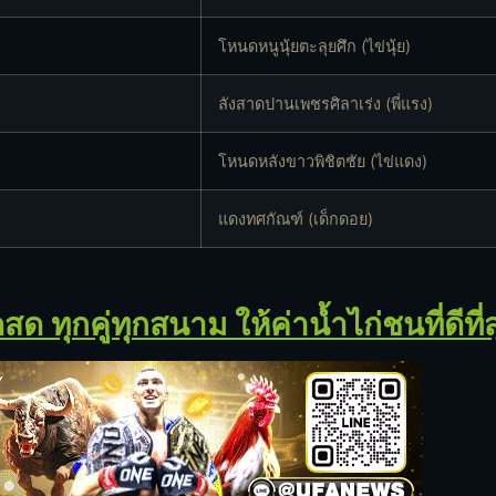
โหนดหนูนุ้ยตะลุยศึก (ไข่นุ้ย)
ลังสาดปานเพชรศิลาเร่ง (พี่แรง)
โหนดหลังขาวพิชิตชัย (ไข่แดง)
แดงทศกัณฑ์ (เด็กดอย)
 ทุกคู่ทุกสนาม ให้ค่าน้ำไก่ชนที่ดีที่