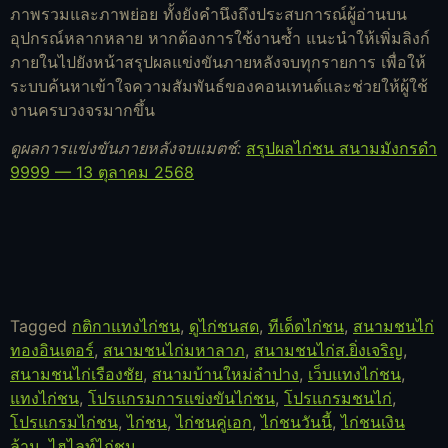
ภาพรวมและภาพย่อย ทั้งยังคำนึงถึงประสบการณ์ผู้อ่านบน
อุปกรณ์หลากหลาย หากต้องการใช้งานซ้ำ แนะนำให้เพิ่มลิงก์
ภายในไปยังหน้าสรุปผลแข่งขันภายหลังจบทุกรายการ เพื่อให้
ระบบค้นหาเข้าใจความสัมพันธ์ของคอนเทนต์และช่วยให้ผู้ใช้
งานครบวงจรมากขึ้น
ดูผลการแข่งขันภายหลังจบแมตช์:
สรุปผลไก่ชน สนามมังกรดำ
9999 — 13 ตุลาคม 2568
Tagged
กติกาแทงไก่ชน
,
ดูไก่ชนสด
,
ทีเด็ดไก่ชน
,
สนามชนไก่
ทองอินเตอร์
,
สนามชนไก่มหาลาภ
,
สนามชนไก่ส.ยิ่งเจริญ
,
สนามชนไก่เรืองชัย
,
สนามบ้านใหม่ลำปาง
,
เว็บแทงไก่ชน
,
แทงไก่ชน
,
โปรแกรมการแข่งขันไก่ชน
,
โปรแกรมชนไก่
,
โปรแกรมไก่ชน
,
ไก่ชน
,
ไก่ชนคู่เอก
,
ไก่ชนวันนี้
,
ไก่ชนเงิน
ล้าน
,
ไฮไลท์ไก่ชน