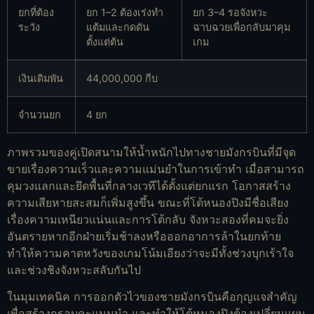
ยกที่ต้อง
ยก 1–2 ต้องเร่งทำ
ยก 3–4 รอจังหวะ
ระวัง
แต้มและกดดัน
ฉาบฉวยเพื่อกลับมาคุม
ตั้งแต่ต้น
เกม
เงินเดิมพัน
44,000,000 กีบ
จำนวนยก
4 ยก
ภาพรวมของคู่เปิดสนามให้น้ำหนักไปทางชายมังกรบินที่มีจุด
ขายเรื่องความเร็วและความแม่นยำในการเข้าทำ เมื่อสามารถ
คุมวงแลกและยึดพื้นที่กลางเวทีได้ตั้งแต่ยกแรก โอกาสสร้าง
ความเสียหายสะสมก็เพิ่มสูงขึ้น ขณะที่โต้หนองปิงมีชื่อเสียง
เรื่องความเหนียวแน่นและการโต้กลับ จังหวะสองที่คมจะยิ่ง
อันตรายหากอีกฝ่ายเริ่มช้าลงหรือออกอาการล้าในยกท้าย
ทำให้ความคาดหวังของเกมโน้มเอียงว่าจะมีทั้งช่วงบุกเร้าใจ
และช่วงชิงจังหวะสลับกันไป
ในมุมเทคนิค การออกตัวไวของชายมังกรบินคือกุญแจสำคัญ
เพื่อสร้างกรอบคะแนนนำ และทำให้โต้หนองปิงต้องเปลี่ยนแผน