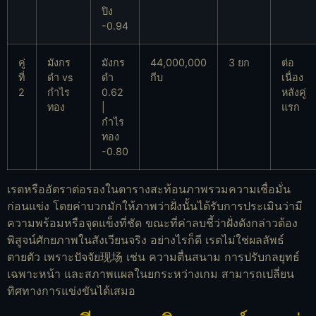
ปิง
-0.94
คู่
มังกร
มังกร
44,000,000
3 ยก
ต่อ
ที่
ดำ vs
ดำ
กีบ
เนื่อง
2
กำไร
0.62
หลังคู่
ทอง
|
แรก
กำไร
ทอง
-0.80
เรตหรืออัตราต่อรองในตารางสะท้อนภาพรวมความเชื่อมั่น
ก่อนแข่ง โดยค่าบวกมักให้ภาพว่าฝั่งนั้นได้รับการประเมินว่ามี
ความพร้อมหรือจุดแข็งที่ชัด ขณะที่ค่าลบชี้ว่าฝั่งดังกล่าวต้อง
พิสูจน์ศักยภาพในสังเวียนจริง อย่างไรก็ดี เรตไม่ใช่ผลลัพธ์
ตายตัว เพราะปัจจัย现场 เช่น ความตื่นสนาม การปรับกลยุทธ์
เฉพาะหน้า และสภาพแผลในยกระหว่างเกม สามารถเปลี่ยน
ทิศทางการแข่งขันได้เสมอ