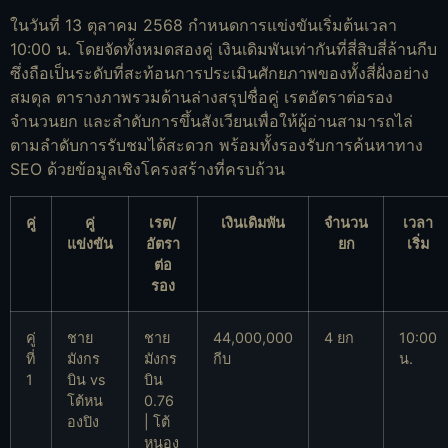
ในวันที่ 13 ตุลาคม 2568 กำหนดการแข่งขันเริ่มต้นเวลา
10:00 น. โดยจัดทั้งหมดสองคู่ เงินเดิมพันเท่ากันที่สี่สิบสี่ล้านกีบ
ซึ่งถือเป็นระดับที่สะท้อนการประเมินศักยภาพของทั้งสี่ฝั่งอย่าง
สมดุล ตารางภาพรวมด้านล่างสรุปชื่อคู่ เรตอัตราต่อรอง
จำนวนยก และลำดับการขึ้นสังเวียนเพื่อให้ผู้อ่านสามารถไล่
ตามลำดับการรับชมได้สะดวก พร้อมทั้งรองรับการค้นหาทาง
SEO ด้วยข้อมูลเชิงโครงสร้างที่ครบถ้วน
คู่
คู่
เรต/
เงินเดิมพัน
จำนวน
เวลา
แข่งขัน
อัตรา
ยก
เริ่ม
ต่อ
รอง
คู่
ชาย
ชาย
44,000,000
4 ยก
10:00
ที่
มังกร
มังกร
กีบ
น.
1
บิน vs
บิน
โต้หน
0.76
องปิง
| โต้
หนอง