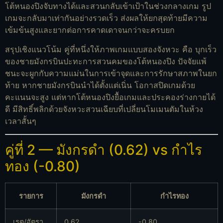
โต้หนองปิงจับทางได้และสวนกลับเข้าเป้าในช่วงกลางเกม รูป
เกมจะกลับมาเท่ากันอย่างรวดเร็ว ส่งผลให้ยกสุดท้ายมีความ
เข้มข้นสูงและยากต่อการคาดเดาจนกว่าจะครบยก
สรุปเชิงแนวโน้ม คู่ที่หนึ่งให้ภาพเกมแบบสองจังหวะ คือ บุกเร็ว
ของชายมังกรบินปะทะการสวนคมของโต้หนองปิง ปัจจัยแพ้
ชนะจะผูกกับความแม่นในการเข้าจุดและการรักษาสภาพในยก
ท้าย หากชายมังกรบินนำได้ตั้งแต่เนิ่น โอกาสปิดเกมด้วย
คะแนนจะสูง แต่หากโต้หนองปิงยื้อเกมและประคองร่างกายได้
ดี มีสิทธิ์พลิกด้วยจังหวะสวนเฉียบที่เปลี่ยนโมเมนตัมในห้วง
เวลาสั้นๆ
คู่ที่ 2 — มังกรดำ (0.62) vs กำไร
ทอง (-0.80)
รายการ
มังกรดำ
กำไรทอง
เรต/อัตรา
0.62
-0.80