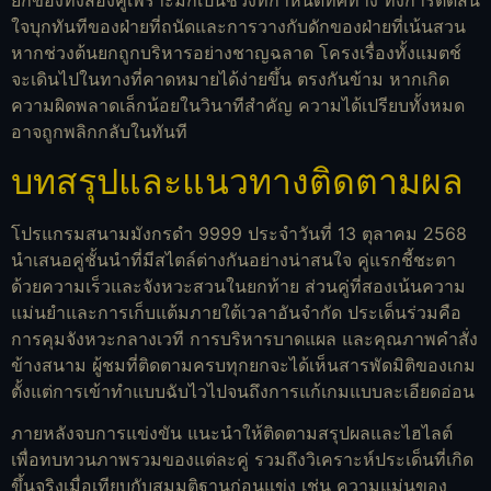
ยกของทั้งสองคู่เพราะมักเป็นช่วงที่กำหนดทิศทาง ทั้งการตัดสิน
ใจบุกทันทีของฝ่ายที่ถนัดและการวางกับดักของฝ่ายที่เน้นสวน
หากช่วงต้นยกถูกบริหารอย่างชาญฉลาด โครงเรื่องทั้งแมตช์
จะเดินไปในทางที่คาดหมายได้ง่ายขึ้น ตรงกันข้าม หากเกิด
ความผิดพลาดเล็กน้อยในวินาทีสำคัญ ความได้เปรียบทั้งหมด
อาจถูกพลิกกลับในทันที
บทสรุปและแนวทางติดตามผล
โปรแกรมสนามมังกรดำ 9999 ประจำวันที่ 13 ตุลาคม 2568
นำเสนอคู่ชั้นนำที่มีสไตล์ต่างกันอย่างน่าสนใจ คู่แรกชี้ชะตา
ด้วยความเร็วและจังหวะสวนในยกท้าย ส่วนคู่ที่สองเน้นความ
แม่นยำและการเก็บแต้มภายใต้เวลาอันจำกัด ประเด็นร่วมคือ
การคุมจังหวะกลางเวที การบริหารบาดแผล และคุณภาพคำสั่ง
ข้างสนาม ผู้ชมที่ติดตามครบทุกยกจะได้เห็นสารพัดมิติของเกม
ตั้งแต่การเข้าทำแบบฉับไวไปจนถึงการแก้เกมแบบละเอียดอ่อน
ภายหลังจบการแข่งขัน แนะนำให้ติดตามสรุปผลและไฮไลต์
เพื่อทบทวนภาพรวมของแต่ละคู่ รวมถึงวิเคราะห์ประเด็นที่เกิด
ขึ้นจริงเมื่อเทียบกับสมมติฐานก่อนแข่ง เช่น ความแม่นของ