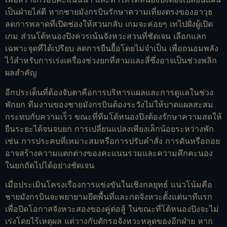
เป็นฝ่ายไล่ตี หากชายมังกรบินรักษาความเที่ยงตรงของอาวุธ
ลดการพลาดที่เปิดช่องให้สวนกลับ เกมจะค่อยๆ เทไปฝั่งผู้เปิด
เกม ส่วนโต้หนองปิงควรเน้นจังหวะสวนที่ชัดเจน เลือกแลก
เฉพาะจุดที่ได้เปรียบ ลดการยืนยื้อโดยไม่จำเป็น เพื่อถนอมพลัง
ไว้สำหรับการเร่งเครื่องช่วงยกที่สามและสี่ซึ่งอาจเป็นช่วงพลิก
ผลสำคัญ
อีกประเด็นที่ต้องจับตาคือการบริหารแผลและการดูแลในช่วง
พักยก ทีมงานของชายมังกรบินต้องระวังไม่ให้บาดแผลสะสม
กระทบกับความเร็ว ขณะที่ทีมโต้หนองปิงต้องรักษาความสดให้
ยืนระยะได้จนจบยก การเปลี่ยนแปลงเพียงเล็กน้อยระหว่างพัก
เช่น การประคบที่เหมาะสมหรือการปรับคำสั่ง การดันหรือถอย
อาจสร้างความแตกต่างของคะแนนรวมและความคึกคะนอง
ในยกถัดไปได้อย่างชัดเจน
เมื่อประเมินโครงเรื่องการแข่งขันในเชิงกลยุทธ์ แนวโน้มคือ
ชายมังกรบินจะพยายามยึดพื้นที่และกดจังหวะตั้งแต่นาทีแรก
เพื่อปิดโอกาสจังหวะสองของคู่ต่อสู้ ในขณะที่โต้หนองปิงจะไม่
เร่งโดยไร้เหตุผล แต่วางกับดักรอจังหวะหลุดของอีกฝ่าย หาก