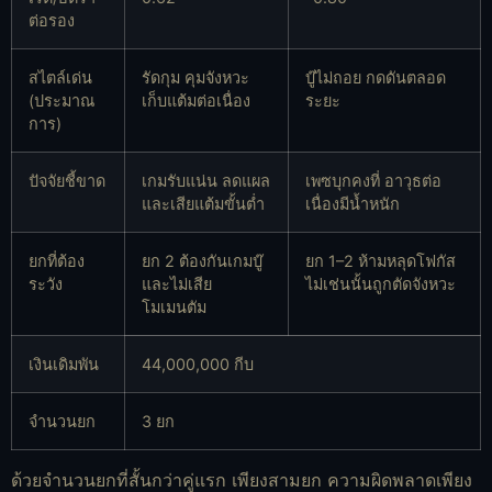
ต่อรอง
สไตล์เด่น
รัดกุม คุมจังหวะ
บู๊ไม่ถอย กดดันตลอด
(ประมาณ
เก็บแต้มต่อเนื่อง
ระยะ
การ)
ปัจจัยชี้ขาด
เกมรับแน่น ลดแผล
เพซบุกคงที่ อาวุธต่อ
และเสียแต้มขั้นต่ำ
เนื่องมีน้ำหนัก
ยกที่ต้อง
ยก 2 ต้องกันเกมบู๊
ยก 1–2 ห้ามหลุดโฟกัส
ระวัง
และไม่เสีย
ไม่เช่นนั้นถูกตัดจังหวะ
โมเมนตัม
เงินเดิมพัน
44,000,000 กีบ
จำนวนยก
3 ยก
ด้วยจำนวนยกที่สั้นกว่าคู่แรก เพียงสามยก ความผิดพลาดเพียง