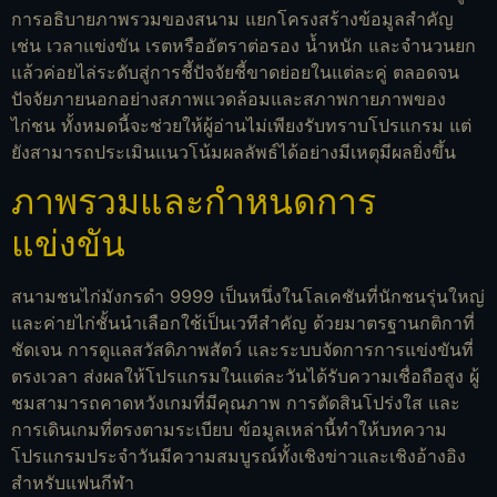
การอธิบายภาพรวมของสนาม แยกโครงสร้างข้อมูลสำคัญ
เช่น เวลาแข่งขัน เรตหรืออัตราต่อรอง น้ำหนัก และจำนวนยก
แล้วค่อยไล่ระดับสู่การชี้ปัจจัยชี้ขาดย่อยในแต่ละคู่ ตลอดจน
ปัจจัยภายนอกอย่างสภาพแวดล้อมและสภาพกายภาพของ
ไก่ชน ทั้งหมดนี้จะช่วยให้ผู้อ่านไม่เพียงรับทราบโปรแกรม แต่
ยังสามารถประเมินแนวโน้มผลลัพธ์ได้อย่างมีเหตุมีผลยิ่งขึ้น
ภาพรวมและกำหนดการ
แข่งขัน
สนามชนไก่มังกรดำ 9999 เป็นหนึ่งในโลเคชันที่นักชนรุ่นใหญ่
และค่ายไก่ชั้นนำเลือกใช้เป็นเวทีสำคัญ ด้วยมาตรฐานกติกาที่
ชัดเจน การดูแลสวัสดิภาพสัตว์ และระบบจัดการการแข่งขันที่
ตรงเวลา ส่งผลให้โปรแกรมในแต่ละวันได้รับความเชื่อถือสูง ผู้
ชมสามารถคาดหวังเกมที่มีคุณภาพ การตัดสินโปร่งใส และ
การเดินเกมที่ตรงตามระเบียบ ข้อมูลเหล่านี้ทำให้บทความ
โปรแกรมประจำวันมีความสมบูรณ์ทั้งเชิงข่าวและเชิงอ้างอิง
สำหรับแฟนกีฬา