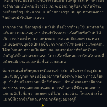
กรอบที่คำนวณได้ ป้องกันการโดนลากให้หลุดสปีด หากทั้งสอง
ฝั่งรักษาแผนได้ตามที่วางไว้ เกมจะออกมาสูสีและวัดกันที่ราย
ละเอียดเล็กๆ เช่น ความแม่นยำของอาวุธและคุณภาพของการ
ยืนตำแหน่งในจังหวะสวน
จากภาพรวมเชิงกลยุทธ์ แนวโน้มคือมังกรดำจะใช้แนวทางเก็บ
แต้มและทอนแรงคู่แข่ง ส่วนกำไรทองจะเร่งสปีดเพื่อบังคับให้
เกิดการปะทะซ้ำๆ ความคมของการสวนกลับและความหนา
แน่นของเพซบุกจึงเป็นจุดชี้ชะตา หากกำไรทองสร้างแรงกดดัน
ได้สม่ำเสมอ ความเป็นต่อจะชัด แต่หากมังกรดำล็อกจังหวะ
สำคัญได้ตั้งแต่กลางยกแรก โครงเรื่องทั้งหมดอาจไหลไปตามที่
ถนัดจนปิดเกมแบบเหนือชั้นด้วยคะแนน
ข้อควรเน้นย้ำคือคุณภาพทีมงานข้างสนามในการอ่านรูปเกม
และส่งสัญญาณ กลยุทธ์อย่างการสลับจังหวะหลอก การเปลี่ยน
มุมเข้าทำ หรือการถอยเพื่อรีเซ็ตระยะ ล้วนมีผลต่อการตีความ
ของกรรมการและคะแนนสะสม การสื่อสารที่ชัดเจนและการ
แก้เกมฉับไวคือความแตกต่างที่ไม่อาจมองข้าม โดยเฉพาะใน
แมตช์ที่เวลาจำกัดและความกดดันสูงอย่างคู่นี้