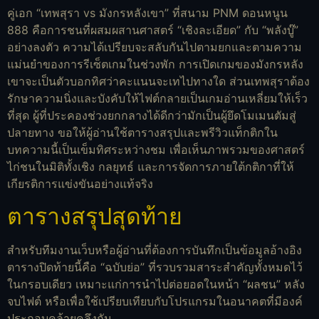
คู่เอก “เทพสุรา vs มังกรหลังเขา” ที่สนาม PNM ดอนหนูน
888 คือการชนที่ผสมผสานศาสตร์ “เชิงละเอียด” กับ “พลังบู๊”
อย่างลงตัว ความได้เปรียบจะสลับกันไปตามยกและตามความ
แม่นยำของการรีเซ็ตเกมในช่วงพัก การเปิดเกมของมังกรหลัง
เขาจะเป็นตัวบอกทิศว่าคะแนนจะเทไปทางใด ส่วนเทพสุราต้อง
รักษาความนิ่งและบังคับให้ไฟต์กลายเป็นเกมอ่านเหลี่ยมให้เร็ว
ที่สุด ผู้ที่ประคองช่วงยกกลางได้ดีกว่ามักเป็นผู้ยึดโมเมนตัมสู่
ปลายทาง ขอให้ผู้อ่านใช้ตารางสรุปและพรีวิวแท็กติกใน
บทความนี้เป็นเข็มทิศระหว่างชม เพื่อเห็นภาพรวมของศาสตร์
ไก่ชนในมิติทั้งเชิง กลยุทธ์ และการจัดการภายใต้กติกาที่ให้
เกียรติการแข่งขันอย่างแท้จริง
ตารางสรุปสุดท้าย
สำหรับทีมงานเว็บหรือผู้อ่านที่ต้องการบันทึกเป็นข้อมูลอ้างอิง
ตารางปิดท้ายนี้คือ “ฉบับย่อ” ที่รวบรวมสาระสำคัญทั้งหมดไว้
ในกรอบเดียว เหมาะแก่การนำไปต่อยอดในหน้า “ผลชน” หลัง
จบไฟต์ หรือเพื่อใช้เปรียบเทียบกับโปรแกรมในอนาคตที่มีองค์
ประกอบคล้ายคลึงกัน