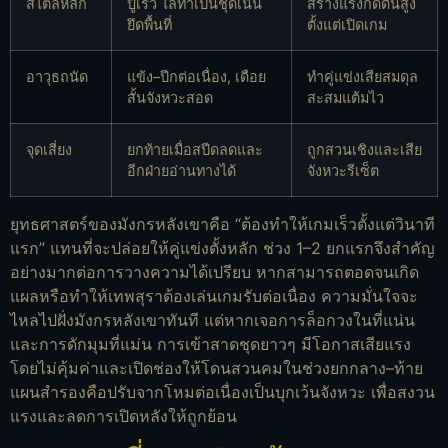
สไตล์หลัก
บู๊เร็ว ไล่ทำเป็นชุดเน้น
สร้างแรงกดดันสูง
ยึดพื้นที่
ตั้งแต่เปิดเกม
อาวุธถนัด
แข้ง–ปีกต่อเนื่อง, เดือย
ทำคู่แข่งเสียสมดุล
สั้นจังหวะสอด
สะสมแต้มไว
จุดเสี่ยง
ยกท้ายเมื่อสปีดลดและ
ถูกสวนเชิงและเสีย
อีกฝ่ายอ่านทางได้
จังหวะรีเซ็ต
ยุทธศาสตร์ของมังกรหลังเขาคือ “ต้องทำให้เกมเร็วตั้งแต่วินาที
แรก” แทนที่จะปล่อยให้คู่แข่งตั้งหลัก ช่วง 1–2 ยกแรกจึงสำคัญ
อย่างมากต่อการวางความได้เปรียบ หากสามารถตอดจนเกิด
แผลหรือทำให้เทพสุราต้องเล่นเกมรับต่อเนื่อง ความมั่นใจจะ
ไหลไปฝั่งมังกรหลังเขาทันที แต่หากเจอการล็อกวงในที่แน่น
และการดักมุมที่แม่น การเข้าสาดชุดยาวๆ มีโอกาสเสียแรง
โดยไม่คุ้มค่าและเปิดช่องให้โดนสวนคมในช่วงยกกลาง–ท้าย
แผนสำรองคือปรับจากโหมต่อเนื่องเป็นบุกเว้นจังหวะ เพื่อสงวน
แรงและลดการเปิดหลังให้ถูกย้อน