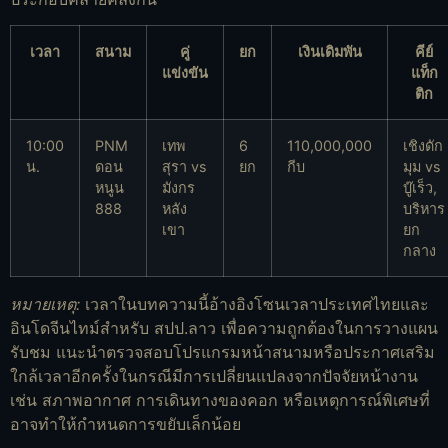
เวลา
สนาม
คู่
ยก
เงินเดิมพัน
คีย์
แข่งขัน
แท็ก
ติก
10:00
PNM
เทพ
6
110,000,000
เชิงดัก
น.
ดอน
สุรา vs
ยก
กีบ
มุม vs
หนูน
มังกร
บู๊เร็ว,
888
หลัง
บริหาร
เขา
ยก
กลาง
หมายเหตุ:
เวลาในบทความนี้อ้างอิงโซนเวลาประเทศไทยและ
อินโดจีนไทม์สำหรับ สปป.ลาว เพื่อความถูกต้องในการวางแผน
รับชม แนะนำตรวจสอบโปรแกรมหน้าสนามหรือประกาศเสริม
ใกล้เวลาอีกครั้งในกรณีมีการเปลี่ยนแปลงจากปัจจัยหน้างาน
เช่น สภาพอากาศ การเดินทางของคอก หรือเหตุการณ์พิเศษที่
อาจทำให้กำหนดการขยับเล็กน้อย