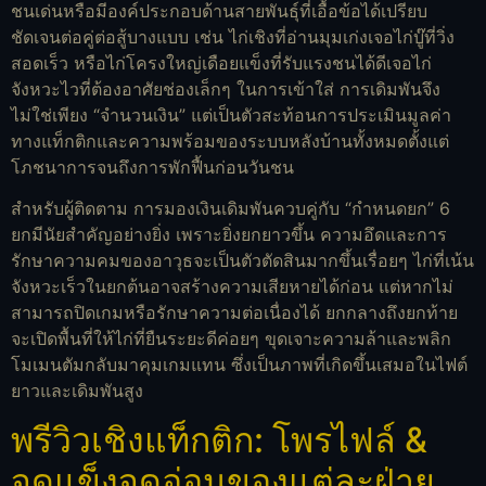
ชนเด่นหรือมีองค์ประกอบด้านสายพันธุ์ที่เอื้อข้อได้เปรียบ
ชัดเจนต่อคู่ต่อสู้บางแบบ เช่น ไก่เชิงที่อ่านมุมเก่งเจอไก่บู๊ที่วิ่ง
สอดเร็ว หรือไก่โครงใหญ่เดือยแข็งที่รับแรงชนได้ดีเจอไก่
จังหวะไวที่ต้องอาศัยช่องเล็กๆ ในการเข้าใส่ การเดิมพันจึง
ไม่ใช่เพียง “จำนวนเงิน” แต่เป็นตัวสะท้อนการประเมินมูลค่า
ทางแท็กติกและความพร้อมของระบบหลังบ้านทั้งหมดตั้งแต่
โภชนาการจนถึงการพักฟื้นก่อนวันชน
สำหรับผู้ติดตาม การมองเงินเดิมพันควบคู่กับ “กำหนดยก” 6
ยกมีนัยสำคัญอย่างยิ่ง เพราะยิ่งยกยาวขึ้น ความอึดและการ
รักษาความคมของอาวุธจะเป็นตัวตัดสินมากขึ้นเรื่อยๆ ไก่ที่เน้น
จังหวะเร็วในยกต้นอาจสร้างความเสียหายได้ก่อน แต่หากไม่
สามารถปิดเกมหรือรักษาความต่อเนื่องได้ ยกกลางถึงยกท้าย
จะเปิดพื้นที่ให้ไก่ที่ยืนระยะดีค่อยๆ ขุดเจาะความล้าและพลิก
โมเมนตัมกลับมาคุมเกมแทน ซึ่งเป็นภาพที่เกิดขึ้นเสมอในไฟต์
ยาวและเดิมพันสูง
พรีวิวเชิงแท็กติก: โพรไฟล์ &
จุดแข็งจุดอ่อนของแต่ละฝ่าย