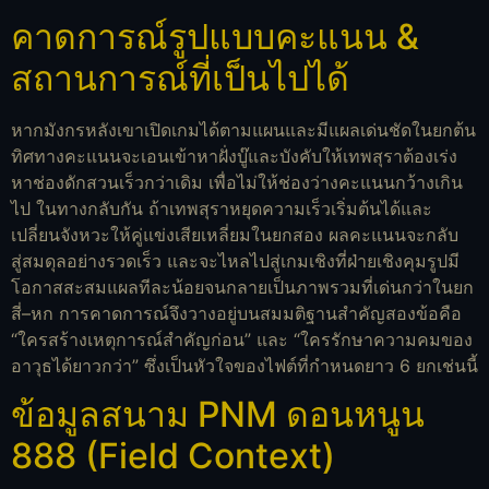
คาดการณ์รูปแบบคะแนน &
สถานการณ์ที่เป็นไปได้
หากมังกรหลังเขาเปิดเกมได้ตามแผนและมีแผลเด่นชัดในยกต้น
ทิศทางคะแนนจะเอนเข้าหาฝั่งบู๊และบังคับให้เทพสุราต้องเร่ง
หาช่องดักสวนเร็วกว่าเดิม เพื่อไม่ให้ช่องว่างคะแนนกว้างเกิน
ไป ในทางกลับกัน ถ้าเทพสุราหยุดความเร็วเริ่มต้นได้และ
เปลี่ยนจังหวะให้คู่แข่งเสียเหลี่ยมในยกสอง ผลคะแนนจะกลับ
สู่สมดุลอย่างรวดเร็ว และจะไหลไปสู่เกมเชิงที่ฝ่ายเชิงคุมรูปมี
โอกาสสะสมแผลทีละน้อยจนกลายเป็นภาพรวมที่เด่นกว่าในยก
สี่–หก การคาดการณ์จึงวางอยู่บนสมมติฐานสำคัญสองข้อคือ
“ใครสร้างเหตุการณ์สำคัญก่อน” และ “ใครรักษาความคมของ
อาวุธได้ยาวกว่า” ซึ่งเป็นหัวใจของไฟต์ที่กำหนดยาว 6 ยกเช่นนี้
ข้อมูลสนาม PNM ดอนหนูน
888 (Field Context)