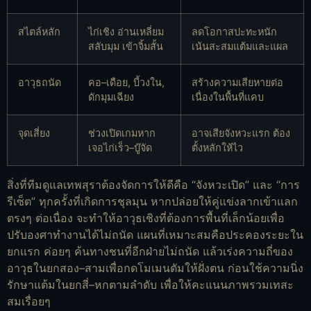
สไตล์หลัก
ไก่เชิง อ่านเหลี่ยม
ลดโอกาสปะทะหนัก
สลับมุม เข้าจิ้มสั้น
เน้นสะสมแต้มและแผล
อาวุธถนัด
คอ–เดือย, บี้วงใน,
สร้างความเสียหายต่อ
ดักมุมเฉียง
เนื่องในพื้นที่แคบ
จุดเสี่ยง
ช่วงเปิดเกมหาก
อาจเสียจังหวะแรก ต้อง
เจอไก่เร็ว–บู๊จัด
ตั้งหลักให้ไว
สิ่งที่ทีมดูแลเทพสุราต้องจัดการให้ดีคือ “จังหวะเปิด” และ “การ
รีเซ็ต” ทุกครั้งที่เกิดการชุลมุน หากปล่อยให้คู่แข่งลากเข้าแลก
ตรงๆ ต่อเนื่อง จะทำให้อาวุธเชิงที่ต้องการพื้นที่เล็กน้อยเพื่อ
ปรับองศาทำงานได้ไม่ถนัด แผนที่เหมาะสมคือประคองระยะใน
ยกแรก ค่อยๆ ค้นทางชนที่อีกฝ่ายไม่ถนัด แล้วเร่งความถี่ของ
อาวุธในยกสอง–สามเพื่อกดโมเมนตัมให้ฝั่งตน ก่อนใช้ความนิ่ง
รักษาแต้มในยกสี่–หกตามลำดับ เพื่อให้คะแนนภาพรวมเทสะ
สมเรื่อยๆ