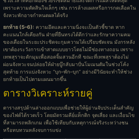
ช่วงเวลาที่คอกต้องช่วยรีเซ็ตสมาธิและจัดการแผลให้ดีที่สุด
เพราะความตัดสินใจเล็กๆ เช่น การล้างแผลหรือการกดเลือดใน
จังหวะพักอาจกำหนดผลได้จริง
ยกท้าย (5–6):
ความอึดและความนิ่งจะเป็นตัวชี้ขาด หาก
คะแนนใกล้เคียงกัน ฝ่ายที่ยืนทรงได้ดีกว่าและรักษาความคม
ของเดือยในระยะประชิดจะกุมความได้เปรียบชัดเจน มังกรหลัง
เขาต้องระวังการเข้าสาดแบบยาวโดยไม่มีช่องทางถอน เพราะ
เทพสุราจะดักมุมเพื่อสอดจิ้มสวนอีกที ขณะที่เทพสุราต้องไม่
ผ่อนจังหวะจนปล่อยให้ฝ่ายบู๊กลับมาปั่นโมเมนตัมในช่วงโค้ง
สุดท้าย การแบ่งจังหวะ “บุก–พัก–บุก” อย่างมีวินัยจะทำให้ช่วง
ยกท้ายเป็นไปตามแผนมากขึ้น
ตารางวิเคราะห์รายคู่
ตารางสรุปด้านล่างออกแบบเพื่อช่วยให้ผู้อ่านจับประเด็นสำคัญ
ของไฟต์ได้รวดเร็ว โดยมัดรวมคีย์แท็กติก จุดเสี่ยง และเงื่อนไข
ที่สามารถพลิกเกม เพื่อใช้เทียบกับเหตุการณ์จริงระหว่างชน
หรือทบทวนหลังจบการแข่ง