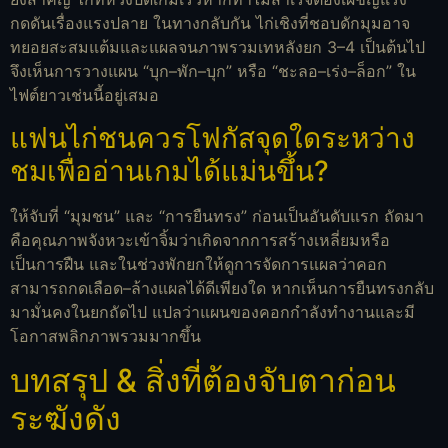
กดดันเรื่องแรงปลาย ในทางกลับกัน ไก่เชิงที่ชอบดักมุมอาจ
ทยอยสะสมแต้มและแผลจนภาพรวมเทหลังยก 3–4 เป็นต้นไป
จึงเห็นการวางแผน “บุก–พัก–บุก” หรือ “ชะลอ–เร่ง–ล็อก” ใน
ไฟต์ยาวเช่นนี้อยู่เสมอ
แฟนไก่ชนควรโฟกัสจุดใดระหว่าง
ชมเพื่ออ่านเกมได้แม่นขึ้น?
ให้จับที่ “มุมชน” และ “การยืนทรง” ก่อนเป็นอันดับแรก ถัดมา
คือคุณภาพจังหวะเข้าจิ้มว่าเกิดจากการสร้างเหลี่ยมหรือ
เป็นการฝืน และในช่วงพักยกให้ดูการจัดการแผลว่าคอก
สามารถกดเลือด–ล้างแผลได้ดีเพียงใด หากเห็นการยืนทรงกลับ
มามั่นคงในยกถัดไป แปลว่าแผนของคอกกำลังทำงานและมี
โอกาสพลิกภาพรวมมากขึ้น
บทสรุป & สิ่งที่ต้องจับตาก่อน
ระฆังดัง