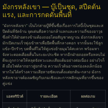
มังกรหลังเขา — บู๊เป็นชุด, สปีดต้น
แรง, และการกดดันพื้นที่
“มังกรหลังเขา” เป็นไก่สายบู๊ที่ขึ้นชื่อเรื่องการไล่บี้เป็นชุดและส
ปีดต้นที่จัดจ้าน จุดเด่นคือความกล้าแลกและความถี่ของอาวุธ
ซึ่งทำให้ฝ่ายตรงข้ามต้องถอยโดยสัญชาตญาณ มังกรหลังเขา
มักเปิดเกมเร็วพุ่งเข้าหาเพื่อยึดพื้นที่กลางคอก จากนั้นจะใช้ลูก
แข้ง–ปีกรัวๆ บดพื้นที่ไม่ให้คู่แข่งย้ายมุมได้สะดวก พร้อมหา
จังหวะตอดเดือยสั้นในระยะประชิด หากอีกฝ่ายถอยหรือหลบไม่
ดีจะถูกกวาดให้หลุดจังหวะและเสียแต้มอย่างต่อเนื่อง อย่างไรก็
ดี เมื่อไฟต์ลากยาวสู่ยกท้าย ความเร็วต้นอาจพร่องลงเล็กน้อย
หากไม่ได้สร้างความเสียหายชัดเจนตั้งแต่ยกต้น–กลาง มังกร
หลังเขาอาจต้องเผชิญกับเกมเชิงและการพลิกมุมที่ยากขึ้นของ
คู่แข่ง
แอตทริบิวต์
รายละเอียด
ผลต่อเกม