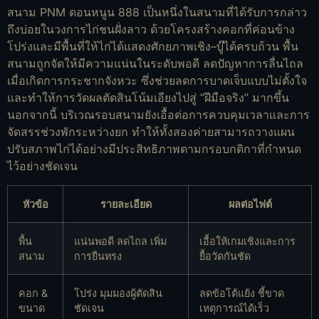
สนาม PNM ดอนหนูน 888 เป็นหนึ่งในสนามที่ได้รับการกล่าว
ถึงบ่อยในวงการไก่ชนฝั่งลาว ด้วยโครงสร้างคอกที่ค่อนข้าง
โปร่งและมีพื้นที่ให้ไก่ได้แสดงศักยภาพเชิง–บู๊ได้ครบถ้วน พื้น
สนามถูกจัดให้มีความแน่นในระดับพอดี ลดปัญหาการลื่นไถล
เมื่อเกิดการกระชากจังหวะ ซึ่งช่วยลดการบาดเจ็บแบบไม่ตั้งใจ
และทำให้การวัดผลตัดสินโน้มเอียงไปสู่ “ฝีมือจริง” มากขึ้น
นอกจากนี้ บริเวณรอบสนามยังเอื้อต่อการควบคุมเวลาและการ
จัดสรรช่วงพักระหว่างยก ทำให้ทั้งสองค่ายสามารถวางแผน
ปรับสภาพไก่ได้อย่างมีประสิทธิภาพตามกรอบกติกาที่กำหนด
ไว้อย่างชัดเจน
หัวข้อ
รายละเอียด
ผลต่อไฟต์
พื้น
แน่นพอดี ลดไถล เพิ่ม
เอื้อให้เกมเชิงและการ
สนาม
การยืนทรง
ยื้อวัดกันชัด
คอก &
โปร่ง มุมมองผู้ตัดสิน
ลดข้อโต้แย้ง ชี้ขาด
ขนาด
ชัดเจน
เหตุการณ์ได้เร็ว