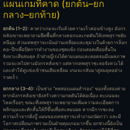
แผนเกมที่คาด (ยกต้น–ยก
กลาง–ยกท้าย)
ยกต้น (1–2):
คาดว่าเกมจะเริ่มด้วยความเร็วค่อนข้างสูง มังกร
หลังเขาจะพยายามยึดพื้นที่กลางคอกและกดดันให้เทพสุราขยับ
หนีมุม ส่วนเทพสุราจะเน้นอ่านเหลี่ยมและคุมวงในด้วยการล็อก
คอ–ปีกเพื่อปิดการทำงานของชุดแข้ง ก่อนสอดเดือยสั้นใน
จังหวะเสียสมดุล ถ้าฝ่ายบู๊เร่งได้ตามแผนและตอดจนมีแผลภาพ
รวมจะเทไปทางมังกรหลังเขา แต่หากเทพสุราชะลอจังหวะได้
และทำให้คู่แข่งเข้าชนเสียเหลี่ยม เกมจะกลับมาสู่สมดุลอย่าง
รวดเร็ว
ยกกลาง (3–4):
เป็นช่วง “ทดสอบแผนสำรอง” ของทั้งสองค่าย
หากมังกรหลังเขายังสร้างความกดดันได้ต่อเนื่อง คะแนนจะ
ไหลเรื่อยๆ ขณะที่เทพสุราจะพยายามเพิ่มความละเอียดการ
พลิกมุมและดักสั้นให้ถี่ขึ้นเพื่อสะสมแผล หากมีการชะลอ
ความเร็วจากฝั่งบู๊ แผนของเทพสุราจะทำงานถนัดกว่า และมี
โอกาสเปลี่ยนภาพรวมเป็นฝ่ายคุมเกมมากขึ้น ยกช่วงนี้ยังเป็น