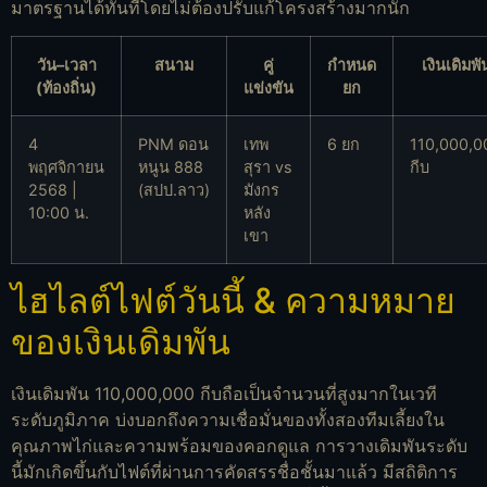
มาตรฐานได้ทันทีโดยไม่ต้องปรับแก้โครงสร้างมากนัก
วัน–เวลา
สนาม
คู่
กำหนด
เงินเดิมพั
(ท้องถิ่น)
แข่งขัน
ยก
4
PNM ดอน
เทพ
6 ยก
110,000,0
พฤศจิกายน
หนูน 888
สุรา vs
กีบ
2568 |
(สปป.ลาว)
มังกร
10:00 น.
หลัง
เขา
ไฮไลต์ไฟต์วันนี้ & ความหมาย
ของเงินเดิมพัน
เงินเดิมพัน 110,000,000 กีบถือเป็นจำนวนที่สูงมากในเวที
ระดับภูมิภาค บ่งบอกถึงความเชื่อมั่นของทั้งสองทีมเลี้ยงใน
คุณภาพไก่และความพร้อมของคอกดูแล การวางเดิมพันระดับ
นี้มักเกิดขึ้นกับไฟต์ที่ผ่านการคัดสรรชื่อชั้นมาแล้ว มีสถิติการ