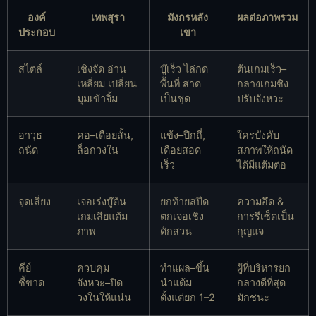
องค์
เทพสุรา
มังกรหลัง
ผลต่อภาพรวม
ประกอบ
เขา
สไตล์
เชิงจัด อ่าน
บู๊เร็ว ไล่กด
ต้นเกมเร็ว–
เหลี่ยม เปลี่ยน
พื้นที่ สาด
กลางเกมชิง
มุมเข้าจิ้ม
เป็นชุด
ปรับจังหวะ
อาวุธ
คอ–เดือยสั้น,
แข้ง–ปีกถี่,
ใครบังคับ
ถนัด
ล็อกวงใน
เดือยสอด
สภาพให้ถนัด
เร็ว
ได้มีแต้มต่อ
จุดเสี่ยง
เจอเร่งบู๊ต้น
ยกท้ายสปีด
ความอึด &
เกมเสียแต้ม
ตกเจอเชิง
การรีเซ็ตเป็น
ภาพ
ดักสวน
กุญแจ
คีย์
ควบคุม
ทำแผล–ขึ้น
ผู้ที่บริหารยก
ชี้ขาด
จังหวะ–ปิด
นำแต้ม
กลางดีที่สุด
วงในให้แน่น
ตั้งแต่ยก 1–2
มักชนะ