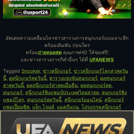
อัพเดทความเคลื่อนไหวข่าวสารวงการสนุกเกอร์แบบเจาะลึก
พร้อมเดิมพัน ก่อนใคร
พร้อม
ถ่ายทอดสด
คุณภาพHD ให้ชมฟรี!
และข่าวสารวงการกีฬาอื่นๆ ได้ที่
UFANEWS
Tagged
Snooker
,
ข่าวสนุ๊กเกอร์
,
ข่าวสนุ๊กเกอร์โลกล่าสุดวัน
นี้
,
ดูสนุ๊กเกอร์สดวันนี้
,
ตารางแข่งขันสนุกเกอร์
,
ผลสนุกเกอร์
ล่าสุดวันนี้
,
ผลสนุ๊กเกอร์ล่าสุดเมื่อคืน
,
ผลสนุกเกอร์สด
,
สนุกเกอร์
,
สนุ๊กเกอร์ชิงแชมป์ประเทศไทยล่าสุด
,
สนุกเกอร์ชิง
แชมป์โลก
,
สนุกเกอร์สดวันนี้
,
สนุ๊กเกอร์ออนไลน์
,
สนุ๊กเกอร์
แชมเปี้ยนชิพ
,
แจ็ก โจนส์
,
แมคกีแกน
,
โปรแกรมสนุ๊กเกอร์