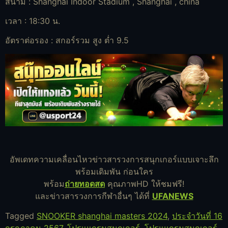
สนาม : Shanghai Indoor Stadium , Shanghai , china
เวลา : 18:30 น.
อัตราต่อรอง : สกอร์รวม สูง ต่ำ 9.5
อัพเดทความเคลื่อนไหวข่าวสารวงการสนุกเกอร์แบบเจาะลึก
พร้อมเดิมพัน ก่อนใคร
พร้อม
ถ่ายทอดสด
คุณภาพHD ให้ชมฟรี!
และข่าวสารวงการกีฬาอื่นๆ ได้ที่
UFANEWS
Tagged
SNOOKER shanghai masters 2024
,
ประจำวันที่ 16
กรกฎาคม 2567
,
โปรแแกรมสนุกเกอร์
,
โปรแแกรมสนุกเกอร์