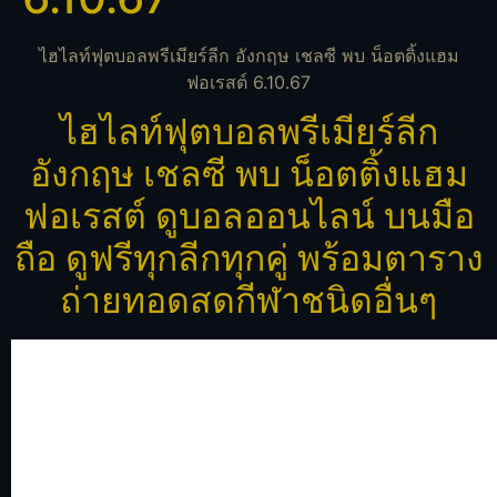
ไฮไลท์ฟุตบอลพรีเมียร์ลีก อังกฤษ เชลซี พบ น็อตติ้งแฮม
ฟอเรสต์ 6.10.67
ไฮไลท์ฟุตบอลพรีเมียร์ลีก
อังกฤษ เชลซี พบ น็อตติ้งแฮม
ฟอเรสต์ ดูบอลออนไลน์ บนมือ
ถือ ดูฟรีทุกลีกทุกคู่ พร้อมตาราง
ถ่ายทอดสดกีฬาชนิดอื่นๆ