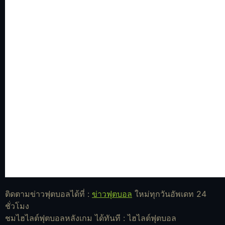
ติดตามข่าวฟุตบอลได้ที่ :
ข่าวฟุตบอล
ใหม่ทุกวันอัพเดท 24
ชั่วโมง
ชมไฮไลต์ฟุตบอลหลังเกม ได้ทันที : ไฮไลต์ฟุตบอล