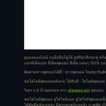
ดูบอลออนไลน์ บนมือถือก็ดูได้ ดูฟรีทุกลีกทุกคู่ 
แจกทีเด็ดบอล ทีเด็ดฟุตบอล ทีเด็ด แม่นๆ 100% บอล
ติดตามข่าวฟุตบอลได้ที่ : ข่าวฟุตบอล ใหม่ทุกวันอั
ชมไฮไลต์ฟุตบอลหลังเกม ได้ทันที : ไฮไลต์ฟุตบอล
วิเคราะห์ บ้านผลบอล จาก
ufanews.win
สุดแม่น
ชมไฮไลท์ฟุตบอล ดูไฮไลท์บอล ดูไฮไลท์ฟุตบอลเมื่อค
ได้ทันทีหลังบอลจบ มีครบทุกคู่ย้อนหลัง ภาพชัด เก