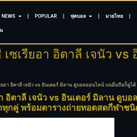
 NEWS
POPULAR
ฟุตบอล
มวยไทย
ชน
 เซเรียอา อิตาลี เจนัว vs 
ยอา อิตาลี เจนัว vs อินเตอร์ มิลาน ดูบอลออนไลน์ บนมือถือก็ดูได้ 
 อิตาลี เจนัว vs อินเตอร์ มิลาน ดูบอล
ีกทุกคู่ พร้อมตารางถ่ายทอดสดกีฬาชนิด