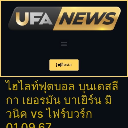
ติดต่อ
ไฮไลท์ฟุตบอล บุนเดสลี
กา เยอรมัน บาเยิร์น มิ
วนิค vs ไฟร์บวร์ก
01.09.67