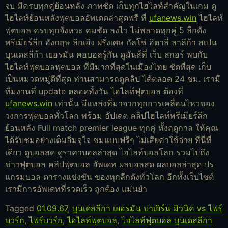
จบ มีครบทุกคู่ย้อนหลัง ภาพชัด เก็บทุกไฮไลท์สำคัญในเกม ดู
ไฮไลท์ย้อนหลังฟุตบอลอัพเดตล่าสุดฟรี ที่
ufanews.win
ไฮไลท์
ฟุตบอล ครบทุกจังหวะ คมชัด ลงไว ไม่พลาดทุกคู่ 5 ลีกดัง
พรีเมียร์ลีก อังกฤษ ลีกเอิง ฝรั่งเศษ กัลโช่ อิตาลี่ ลาลีก้า สเปน
บุนเดสลีก้า เยอรมัน คอบอลรู้กัน ดูมันส์ที่ เว็บ สกอร์ พบกับ
ไฮไลท์ฟุตบอลฟุตบอล ที่มีมากที่สุดในเมืองไทย ชัดที่สุด เก็บ
เป็นหมวดหมู่ดีที่สุด ท่านสามารถดูคลิป ได้ตลอด 24 ชม. เรามี
ทีมงานที่ update ตลอดทั้งวัน ไฮไลท์ฟุตบอล ต้องที่
ufanews.win
เท่านั้น มีแหล่งที่มาจากทุกการเคลื่อนไหวของ
วงการฟุตบอลทั่วโลก พร้อม อัปเดต คลิปไฮไลท์พรีเมียร์ลีก
ย้อนหลัง Full match premier league ทุกคู่ ทั้งฤดูกาล ให้คุณ
ได้รับชมอย่างเต็มอิ่มจุใจ ชมแบบฟรีๆ ไม่เสียค่าใช้จ่าย ที่นี่ที่
เดียว ดูบอลสด ดูราคาบอลล่าสุด ไฮไลท์บอลโลก รวมไปถึง
ข่าวฟุตบอล คลิปฟุตบอล อัพเดท ผลบอลสด ผลบอลล่าสุด ปร
แกรมบอล ตารางแข่งขัน ของทุกลีกดังทั่วโลก อีกทั้งเว็บไซต์
เรามีการอัพเดทที่รวดเร็ว ถูกต้อง แม่นยำ
Tagged
01.09.67
,
บุนเดสลีกา เยอรมัน บาเยิร์น มิวนิค vs ไฟร์
บวร์ก
,
ไฟร์บวร์ก
,
ไฮไลท์ฟุตบอล
,
ไฮไลท์ฟุตบอล บุนเดสลีกา