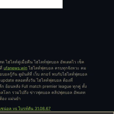
ด ไฮไลท์คู่เมื่อคืน ไฮไลท์ฟุตบอล อัพเดตไว เช็ค
ี่
ufanews.win
ไฮไลท์ฟุตบอล ครบทุกจังหวะ คม
คอบอลรู้กัน ดูมันส์ที่ เว็บ สกอร์ พบกับไฮไลท์ฟุตบอล
่ update ตลอดทั้งวัน ไฮไลท์ฟุตบอล ต้องที่
ก ย้อนหลัง Full match premier league ทุกคู่ ทั้ง
ลท์บอลโลก รวมไปถึง ข่าวฟุตบอล คลิปฟุตบอล อัพเดท
ต้อง แม่นยำ
์เซน่อล vs ไบรท์ตัน 31.08.67