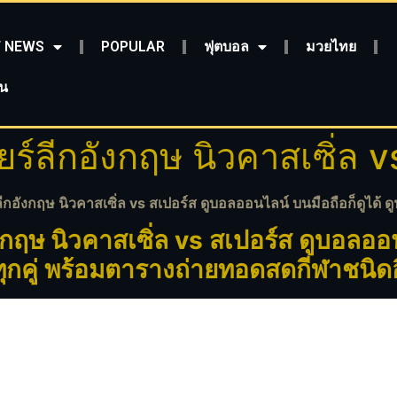
 NEWS
POPULAR
ฟุตบอล
มวยไทย
ชน
ยร์ลีกอังกฤษ นิวคาสเซิ่ล 
ีกอังกฤษ นิวคาสเซิ่ล vs สเปอร์ส ดูบอลออนไลน์ บนมือถือก็ดูได้ ดู
งกฤษ นิวคาสเซิ่ล vs สเปอร์ส ดูบอลออนไ
ทุกคู่ พร้อมตารางถ่ายทอดสดกีฬาชนิดอ