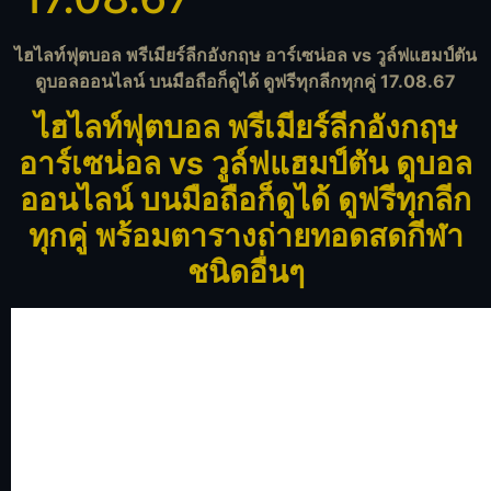
ไฮไลท์ฟุตบอล พรีเมียร์ลีกอังกฤษ อาร์เซน่อล vs วูล์ฟแฮมป์ตัน
ดูบอลออนไลน์ บนมือถือก็ดูได้ ดูฟรีทุกลีกทุกคู่ 17.08.67
ไฮไลท์ฟุตบอล พรีเมียร์ลีกอังกฤษ
อาร์เซน่อล vs วูล์ฟแฮมป์ตัน ดูบอล
ออนไลน์ บนมือถือก็ดูได้ ดูฟรีทุกลีก
ทุกคู่ พร้อมตารางถ่ายทอดสดกีฬา
ชนิดอื่นๆ