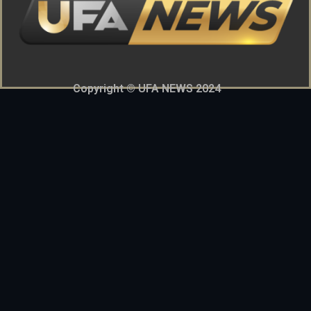
Copyright © UFA NEWS 2024