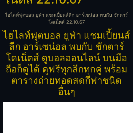
ไฮไลท์ฟุตบอล ยูฟ่า แชมเปี้ยนส์ลีก อาร์เซน่อล พบกับ ชักตาร์
โดเน็ตส์ 22.10.67
ไฮไลท์ฟุตบอล ยูฟ่า แชมเปี้ยนส์
ลีก อาร์เซน่อล พบกับ ชักตาร์
โดเน็ตส์ ดูบอลออนไลน์ บนมือ
ถือก็ดูได้ ดูฟรีทุกลีกทุกคู่ พร้อม
ตารางถ่ายทอดสดกีฬาชนิด
อื่นๆ