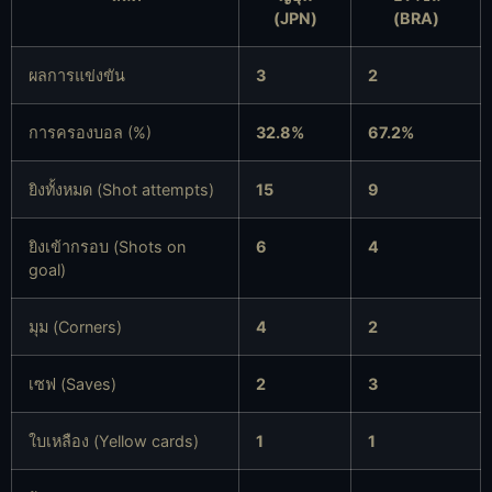
(JPN)
(BRA)
ผลการแข่งขัน
3
2
การครองบอล (%)
32.8%
67.2%
ยิงทั้งหมด (Shot attempts)
15
9
ยิงเข้ากรอบ (Shots on
6
4
goal)
มุม (Corners)
4
2
เซฟ (Saves)
2
3
ใบเหลือง (Yellow cards)
1
1