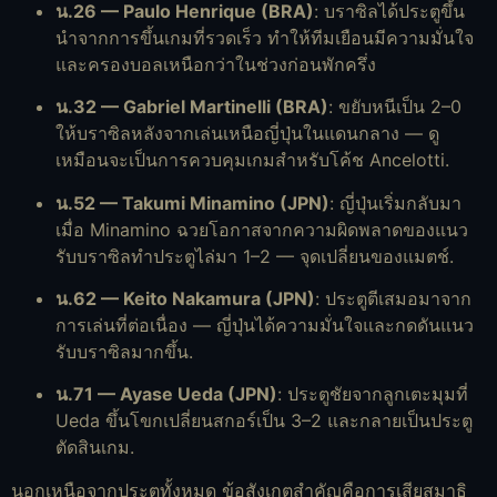
น.26 — Paulo Henrique (BRA)
: บราซิลได้ประตูขึ้น
นำจากการขึ้นเกมที่รวดเร็ว ทำให้ทีมเยือนมีความมั่นใจ
และครองบอลเหนือกว่าในช่วงก่อนพักครึ่ง
น.32 — Gabriel Martinelli (BRA)
: ขยับหนีเป็น 2–0
ให้บราซิลหลังจากเล่นเหนือญี่ปุ่นในแดนกลาง — ดู
เหมือนจะเป็นการควบคุมเกมสำหรับโค้ช Ancelotti.
น.52 — Takumi Minamino (JPN)
: ญี่ปุ่นเริ่มกลับมา
เมื่อ Minamino ฉวยโอกาสจากความผิดพลาดของแนว
รับบราซิลทำประตูไล่มา 1–2 — จุดเปลี่ยนของแมตช์.
น.62 — Keito Nakamura (JPN)
: ประตูตีเสมอมาจาก
การเล่นที่ต่อเนื่อง — ญี่ปุ่นได้ความมั่นใจและกดดันแนว
รับบราซิลมากขึ้น.
น.71 — Ayase Ueda (JPN)
: ประตูชัยจากลูกเตะมุมที่
Ueda ขึ้นโขกเปลี่ยนสกอร์เป็น 3–2 และกลายเป็นประตู
ตัดสินเกม.
นอกเหนือจากประตูทั้งหมด ข้อสังเกตสำคัญคือการเสียสมาธิ