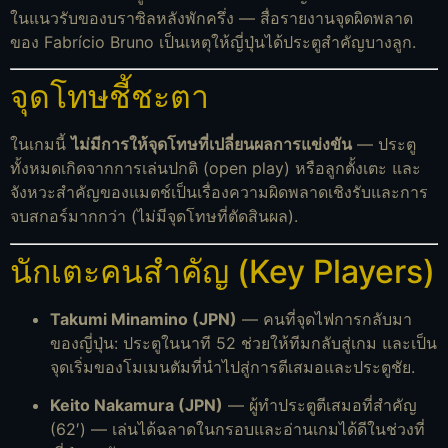
ในแนวรับของบราซิลหลังพักครึ่ง — สื่อรายงานจุดผิดพลาด
ของ Fabrício Bruno เป็นเหตุให้ญี่ปุ่นได้ประตูสำคัญบางลูก.
จุดโทษชี้ชะตา
ในเกมนี้
ไม่มีการให้จุดโทษที่เปลี่ยนผลการแข่งขัน
— ประตู
ทั้งหมดเกิดจากการเล่นปกติ (open play) หรือลูกตั้งเตะ และ
จังหวะสำคัญของแมตช์เป็นเรื่องความผิดพลาดเชิงรับและการ
จบสกอร์มากกว่า (ไม่มีจุดโทษที่ตัดสินผล).
นักเตะคนสำคัญ (Key Players)
Takumi Minamino (JPN)
— คนที่จุดไฟการกลับมา
ของญี่ปุ่น: ประตูในนาที 52 ช่วยให้ทีมกลับสู่เกม และเป็น
จุดเริ่มของโมเมนตัมที่นำไปสู่การตีเสมอและประตูชัย.
Keito Nakamura (JPN)
— ผู้ทำประตูตีเสมอที่สำคัญ
(62′) — เล่นได้ฉลาดในกรอบและอ่านเกมได้ดีในช่วงที่