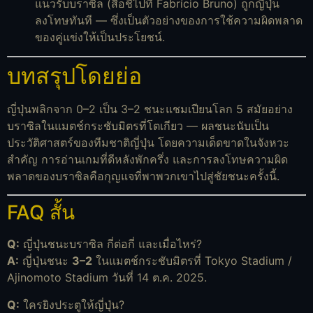
แนวรับบราซิล (สื่อชี้ไปที่ Fabrício Bruno) ถูกญี่ปุ่น
ลงโทษทันที — ซึ่งเป็นตัวอย่างของการใช้ความผิดพลาด
ของคู่แข่งให้เป็นประโยชน์.
บทสรุปโดยย่อ
ญี่ปุ่นพลิกจาก 0–2 เป็น 3–2 ชนะแชมเปียนโลก 5 สมัยอย่าง
บราซิลในแมตช์กระชับมิตรที่โตเกียว — ผลชนะนับเป็น
ประวัติศาสตร์ของทีมชาติญี่ปุ่น โดยความเด็ดขาดในจังหวะ
สำคัญ การอ่านเกมที่ดีหลังพักครึ่ง และการลงโทษความผิด
พลาดของบราซิลคือกุญแจที่พาพวกเขาไปสู่ชัยชนะครั้งนี้.
FAQ สั้น
Q:
ญี่ปุ่นชนะบราซิล กี่ต่อกี่ และเมื่อไหร่?
A:
ญี่ปุ่นชนะ
3–2
ในแมตช์กระชับมิตรที่ Tokyo Stadium /
Ajinomoto Stadium วันที่ 14 ต.ค. 2025.
Q:
ใครยิงประตูให้ญี่ปุ่น?