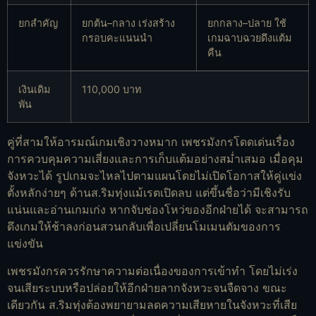
ยกสำคัญ
ยกต้น–กลาง เร่งสร้าง
ยกกลาง–ปลาย ใช้
กรอบคะแนนนำ
เกมฉาบฉวยดึงแต้ม
คืน
เงินเดิม
110,000 บาท
พัน
คู่ที่สามให้อารมณ์เกมเชิงวางหมาก เพชรมังกรโดดเด่นเรื่อง
การควบคุมความเสี่ยงและการเก็บแต้มอย่างสม่ำเสมอ เมื่อคุม
จังหวะได้ รูปเกมจะไหลไปตามแผนโดยไม่เปิดโอกาสให้คู่แข่ง
ตั้งหลักง่ายๆ ด้านส.ริมทุ่งแม้เรตเปิดลบ แต่ขึ้นชื่อว่ามีเชิงรับ
แน่นและอ่านเกมเก่ง หากจับช่องโหว่ของอีกฝ่ายได้ จะสามารถ
ดึงเกมให้ช้าลงก่อนสวนกลับเพื่อเปลี่ยนโมเมนตัมของการ
แข่งขัน
เพชรมังกรควรรักษาความต่อเนื่องของการเข้าทำ โดยไม่เร่ง
จนเสียระบบหรือปล่อยให้อีกฝ่ายลากจังหวะจนจืดจาง ขณะ
เดียวกัน ส.ริมทุ่งต้องพยายามลดความเสียหายในจังหวะที่เสีย