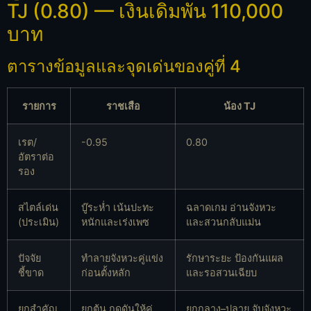
TJ (0.80) — เงินเดิมพัน 110,000
บาท
ตารางข้อมูลและจุดเด่นของคู่ที่ 4
รายการ
ราชเสือ
น้อง TJ
เรต/
-0.95
0.80
อัตราต่อ
รอง
สไตล์เด่น
บู๊ระห่ำ เน้นปะทะ
ฉลาดเกม อ่านจังหวะ
(ประเมิน)
หนักและเร่งเพซ
และสวนกลับแม่น
ปัจจัย
ทำลายจังหวะคู่แข่ง
รักษาระยะ ป้องกันแผล
ชี้ขาด
ก่อนตั้งหลัก
และรอสวนเฉียบ
ยกสำคัญ
ยกต้น กดดันให้คู่
ยกกลาง–ปลาย จับจังหวะ