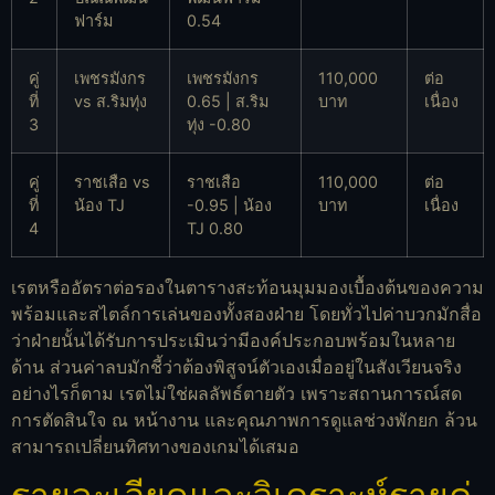
ฟาร์ม
0.54
คู่
เพชรมังกร
เพชรมังกร
110,000
ต่อ
ที่
vs ส.ริมทุ่ง
0.65 | ส.ริม
บาท
เนื่อง
3
ทุ่ง -0.80
คู่
ราชเสือ vs
ราชเสือ
110,000
ต่อ
ที่
น้อง TJ
-0.95 | น้อง
บาท
เนื่อง
4
TJ 0.80
เรตหรืออัตราต่อรองในตารางสะท้อนมุมมองเบื้องต้นของความ
พร้อมและสไตล์การเล่นของทั้งสองฝ่าย โดยทั่วไปค่าบวกมักสื่อ
ว่าฝ่ายนั้นได้รับการประเมินว่ามีองค์ประกอบพร้อมในหลาย
ด้าน ส่วนค่าลบมักชี้ว่าต้องพิสูจน์ตัวเองเมื่ออยู่ในสังเวียนจริง
อย่างไรก็ตาม เรตไม่ใช่ผลลัพธ์ตายตัว เพราะสถานการณ์สด
การตัดสินใจ ณ หน้างาน และคุณภาพการดูแลช่วงพักยก ล้วน
สามารถเปลี่ยนทิศทางของเกมได้เสมอ