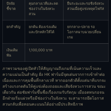
ปัจจัย
คุมกลางเวทีและลด
ยืนระยะและรอชิงจังหวะ
ชี้ขาด
ช่องว่างในจังหวะ
สวนเมื่อคู่แข่งหลุดโฟกัส
สวน
ยกสำคัญ
ยกต้น ต้องเร่งแต้ม
ยกกลาง–ปลาย รอ
และปักหลักให้ได้
โอกาสฉาบฉวยเปลี่ยน
เกม
เงินเดิม
1,100,000 บาท
พัน
ภาพรวมของคู่เปิดหัวให้สัญญาณถึงเกมที่เน้นความเร็วและ
ความแม่นเป็นสำคัญ ฝั่ง HK ฟาร์มมีจุดเด่นจากการเข้าทำต่อ
เนื่องและการคุมพื้นที่กลางเวที หากออกตัวดีตั้งแต่นาทีแรกจะ
สร้างแรงกดดันให้คู่แข่งต้องถอยและเสียจังหวะการสวน ขณะ
เดียวกัน ต่อชัยฟาร์มขึ้นชื่อเรื่องเกมรับรัดกุม เมื่ออดทนรอจน
อีกฝ่ายเริ่มแผ่วหรือมีช่องว่างในจังหวะ จะสามารถยึดโอกาส
สวนกลับเพื่อทอนคะแนนได้อย่างมีประสิทธิภาพ