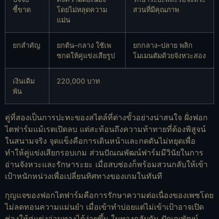
ชี้ขาด
โดยไม่หลุดความ
สวนที่มีคุณภาพ
แม่น
ยกสำคัญ
ยกต้น–กลาง ใช้เพ
ยกกลาง–ปลาย พลิก
ซกดให้คู่แข่งเสียรูป
โมเมนตัมด้วยจังหวะสอง
เงินเดิม
220,000 บาท
พัน
คู่ที่สองเป็นการปะทะของสไตล์ที่ต่างขั้วอย่างน่าสนใจ ฝั่งฟอก
ไตฟาร์มแม้เรตเปิดลบ แต่สะท้อนถึงความท้าทายที่ต้องพิสูจน์
ในสนามจริง จุดแข็งคือการเดินหน้าและกดดันไม่หยุดเพื่อ
ทำให้คู่แข่งเสียกรอบเกม ส่วนปัณณพัฒน์ฟาร์มมีวินัยในการ
อ่านจังหวะและรักษาระยะ เมื่อสบช่องก็พร้อมสวนกลับให้เข้า
เป้าหนักหน่วงเพื่อเปลี่ยนทิศทางของเกมในทันที
กุญแจของฟอกไตฟาร์มคือการรักษาความต่อเนื่องของเพซโดย
ไม่ลดทอนความแม่นยำ เมื่อเข้าทำบ่อยแต่ไม่เข้าเป้าอาจเปิด
ช่องให้คู่แข่งอ่านทางได้ง่ายขึ้น ในทางกลับกัน ปัณณพัฒน์