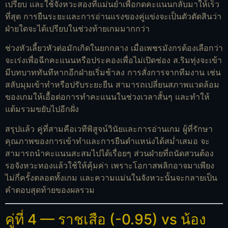
เปรียบ และใช้จังหวะสองที่แม่นยำเพื่อกดคะแนนกลับมาให้เร็ว
ที่สุด การยืนระยะและการอ่านแรงของคู่แข่งจะเป็นตัวตัดสินว่า
ฝ่ายใดจะได้เปรียบในช่วงท้ายเกมมากกว่า
ช่วงหัวเลี้ยวหัวต่อมักเกิดในยกกลาง เมื่อเพชรมังกรต้องเลือกว่า
จะเร่งเพื่อฉีกคะแนนหรือประคองเพื่อไม่เปิดช่อง ส.ริมทุ่งจะเข้า
มีบทบาททันทีหากอีกฝ่ายเริ่มช้าลง การสั่งการจากทีมงาน เช่น
สลับมุมเข้าทำหรือปรับระยะยืน สามารถเปลี่ยนสภาพแวดล้อม
ของเกมให้เอื้อต่อการทำคะแนนในช่วงเวลาสั้นๆ และทำให้
แต้มรวมขยับไปอีกฝั่ง
สรุปแล้ว คู่ที่สามคือเวทีพิสูจน์วินัยและการอ่านเกม ผู้ที่รักษา
คุณภาพของการเข้าทำและการยืนตำแหน่งได้สม่ำเสมอ จะ
สามารถนำคะแนนสะสมไปได้เรื่อยๆ ส่วนฝ่ายที่ถนัดสวนต้อง
รอจังหวะทองแล้วใช้ให้คุ้มค่า เพราะโอกาสพลิกอาจมาเพียง
ไม่กี่ครั้งตลอดทั้งเกม และความแม่นในจังหวะนั้นจะกลายเป็น
คำตอบสุดท้ายของผลรวม
คู่ที่ 4 — ราชเสือ (-0.95) vs น้อง