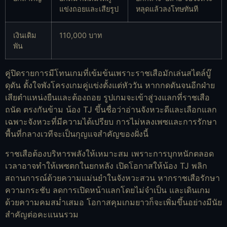
แข่งถอยและเสียรูป
หลุดแล้วลงโทษทันที
เงินเดิม
110,000 บาท
พัน
คู่ปิดรายการมีโทนเกมที่เข้มข้นเพราะราชเสือมักเล่นสไตล์บู๊
ดุดัน ตั้งใจพังโครงเกมคู่แข่งตั้งแต่หัววัน หากกดดันจนอีกฝ่าย
เสียตำแหน่งยืนและต้องถอย รูปเกมจะเข้าสู่วงแลกที่ราชเสือ
ถนัด ตรงกันข้าม น้อง TJ ขึ้นชื่อว่าอ่านจังหวะดีและเลือกแลก
เฉพาะจังหวะที่มีความได้เปรียบ การไม่หลงเพซและการรักษา
พื้นที่กลางเวทีจะเป็นกุญแจสำคัญของฝั่งนี้
ราชเสือต้องบริหารพลังให้เหมาะสม เพราะการบุกหนักตลอด
เวลาอาจทำให้เพซตกในยกหลัง เปิดโอกาสให้น้อง TJ พลิก
สถานการณ์ด้วยความแม่นยำในจังหวะสวน หากราชเสือรักษา
ความกระชับ ลดการเปิดหน้าแลกโดยไม่จำเป็น และเดินเกม
ด้วยความคมสม่ำเสมอ โอกาสคุมเกมยาวก็จะเพิ่มขึ้นอย่างมีนัย
สำคัญต่อคะแนนรวม