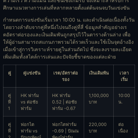
ความเร็ว ความแม่น และชั้นเชิงเกมรับ จึงเหมาะสำหรับการ
ศึกษาแนวทางการเล่นที่หลากหลายตั้งแต่ต้นจนจบวันแข่งขัน
กำหนดการแข่งขันเริ่มเวลา 10:00 น. และดำเนินต่อเนื่องทั้งวัน
โดยวางลำดับจากคู่ที่หนึ่งไปจนถึงคู่ที่สี่ ข้อมูลสำคัญอย่างเร
ตอัตราต่อรองและเงินเดิมพันถูกสรุปไว้ในตารางด้านล่าง เพื่อ
ให้ผู้อ่านสามารถสแกนภาพรวมได้รวดเร็วและใช้เป็นจุดอ้างอิง
เมื่อเข้าสู่การวิเคราะห์รายคู่ในส่วนถัดไป ซึ่งจะลงรายละเอียด
เพิ่มเติมทั้งสไตล์การเล่นและปัจจัยชี้ขาดของแต่ละฝ่าย
คู่
คู่แข่งขัน
เรต/อัตราต่อ
เงินเดิมพัน
เวลา
รอง
เริ่ม
คู่
HK ฟาร์ม
HK ฟาร์ม
1,100,000
10:00
ที่
vs ต่อชัย
0.52 | ต่อชัย
บาท
น.
1
ฟาร์ม
ฟาร์ม -0.67
คู่
ฟอกไต
ฟอกไตฟาร์ม
220,000
ต่อ
ที่
ฟาร์ม vs
-0.69 | ปัณณ
บาท
เนื่อง
2
ปัณณพัฒน์
พัฒน์ฟาร์ม