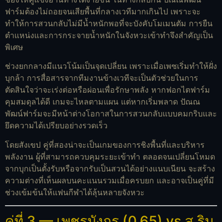
ฟาร์มต้องไม่ถอยจนเสียพื้นที่กลางเวทีมากเกินไป เพราะจะ
ทำให้การสวนกลับไม่มีน้ำหนักพอที่จะบังคับโมเมนตัม การยืน
ตำแหน่งและการกระจายน้ำหนักในจังหวะเข้าทำจึงสำคัญเป็น
พิเศษ
ช่วงยกกลางมีแนวโน้มเป็นจุดเปลี่ยน เพราะเมื่อเพซเริ่มทำให้ฝั่ง
บุกล้า การสื่อสารจากทีมงานข้างเวทีจะเป็นตัวช่วยในการ
ตัดสินใจว่าจะเร่งต่อหรือผ่อนเพื่อรักษาพลัง หากฟอกไตฟาร์ม
คุมสมดุลได้ดี เกมจะไหลตามแผน แต่หากเริ่มพลาด ปัณณ
พัฒน์ฟาร์มจะมีหน้าต่างโอกาสในการสวนกลับแบบคมกริบและ
ยึดความได้เปรียบอย่างรวดเร็ว
โดยสังเขป คู่ที่สองน่าจะเป็นเกมของการชิงพื้นที่และบริหาร
พลังงาน ผู้ที่สามารถควบคุมระยะเข้าทำ ตลอดจนเปลี่ยนโหมด
จากบุกเป็นตั้งรับหรือจากรับเป็นสวนได้อย่างแนบเนียน จะสร้าง
ความต่างที่เห็นผลบนคะแนนรวมเมื่อครบยก และอาจเป็นคู่ที่มี
ช่วงเข้มข้นให้แฟนกีฬาได้ลุ้นหลายจังหวะ
คู่ที่ 3 — เพชรมังกร (0.65) vs ส.ริม