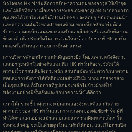
หัวใจของ HK ฟาร์มคือการรักษาความคมของอาวุธให้เข้าจุด
และไม่เสียทิศทางเมื่อเจอการชะลอเกมของคู่แข่ง หากสามารถ
คุมเพซได้โดยไม่เร่งเกินไปจนเปิดช่อง จะค่อยๆ ขยับคะแนนนำ
และลดความมั่นใจของฝ่ายตรงข้าม ขณะที่ต่อชัยฟาร์มต้อง
รักษาความเหนียวแน่นของเกมรับและสื่อสารชัดเจนกับทีมงาน
ข้างเวที เพื่อปรับสปีดในการสวนให้ลงล็อกกับช่วงที่ HK ฟาร์ม
เผลอหรือเริ่มหลุดกรอบการยืนตำแหน่ง
การบริหารพักยกมีความสำคัญอย่างยิ่ง โดยเฉพาะหลังจังหวะ
แลกอาวุธหนักในช่วงต้นเกม ทีม HK ฟาร์มต้องระวังไม่ให้
ความเร็วตกจนเสียจังหวะหลัก ส่วนต่อชัยฟาร์มควรรักษาความ
สดและการสั่งการให้กัดติดเกมอย่างมีวินัย หากยกกลางกลาย
เป็นจุดเปลี่ยน ก็มีโอกาสที่รูปเกมจะพลิกไปข้างฝ่ายที่ใช้
พลังงานอย่างมีชั้นเชิงและรักษาความนิ่งได้ดีกว่า
แนวโน้มรวมชี้ว่าคู่แรกจะเป็นเกมสองจังหวะที่แลกกันด้วย
ความเร็วของ HK ฟาร์มและการสวนคมของต่อชัยฟาร์ม ผู้ที่
ทำได้ตามแผนอย่างสม่ำเสมอและลดความผิดพลาดเล็กๆ ใน
จังหวะสำคัญ จะเป็นฝ่ายคุมโมเมนตัมได้ก่อน และมีโอกาสปิด
เกมด้วยคะแนนที่ชัดเจนเมื่อครบยกตามกรอบการแข่งขัน