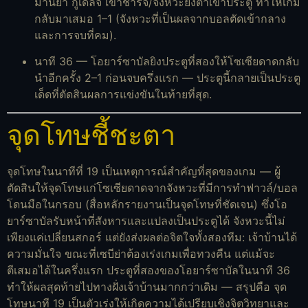
มานย่า กูเดลจ์ เข้าชาร์จ/จังหวะยิงต่ำเข้าประตู ทำให้เกม
กลับมาเสมอ 1–1 (จังหวะที่เป็นผลจากบอลตัดเข้ากลาง
และการจบที่คม).
นาที 36 — โอยาร์ซาบัลยิงประตูที่สองให้โซเซียดาดกลับ
นำอีกครั้ง 2–1 ก่อนจบครึ่งแรก — ประตูนี้กลายเป็นประตู
เด็ดที่ตัดสินผลการแข่งขันในท้ายที่สุด.
จุดโทษชี้ชะตา
จุดโทษในนาทีที่ 19 เป็นเหตุการณ์สำคัญที่สุดของเกม — ผู้
ตัดสินให้จุดโทษแก่โซเซียดาดจากจังหวะที่มีการทำฟาวล์/บอล
โดนมือในกรอบ (สื่อหลักรายงานเป็นจุดโทษที่ชัดเจน) ซึ่งโอ
ยาร์ซาบัลรับหน้าที่สังหารและแปลงเป็นประตูได้ จังหวะนี้ไม่
เพียงแค่เปลี่ยนสกอร์ แต่ยังส่งผลต่อจิตใจทั้งสองทีม: เจ้าบ้านได้
ความมั่นใจ ขณะที่เซบีย่าต้องเร่งเกมเพื่อทวงคืน แต่แม้จะ
ตีเสมอได้ในครึ่งแรก ประตูที่สองของโอยาร์ซาบัลในนาที 36
ทำให้ผลสุดท้ายไปทางฝั่งเจ้าบ้านมากกว่าเดิม — สรุปคือ จุด
โทษนาที 19 เป็นตัวเร่งให้เกิดความได้เปรียบเชิงจิตวิทยาและ