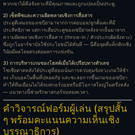
พวกเขาได้คือจังหวะที่มีคุณภาพและถูกแปลงเป็นประตู.
2) เซ็ตพีซและความผิดพลาดเชิงการสื่อสาร
ประตูตีเสมอของเซบีย่ามาจากการต่อบอล/ลูกตั้งเตะที่มี
ประสิทธิภาพ แต่การเสียประตูของเซบีย่าหลังจากนั้นมาจาก
ความผิดพลาดเชิงการสื่อสาร (throw-in / ตัวประกบผิดจังหวะ)
ซึ่งถูกโอยาร์ซาบัลใช้ประโยชน์ได้ทันที — นี่คือจุดที่แท็กติกเชิง
วินัยมีผลโดยตรงต่อผลการแข่งขัน.
3) การบริหารเกมของโฮสต์เมื่อได้เปรียบทางตัวเลข
โซเซียดาดหลังได้ประตูที่สองเน้นการควบคุมจังหวะเกมให้ช้า
ลง เก็บบอลในพื้นที่ปลอดภัย และชะลอการขึ้นเกมของเซบีย่า
ทำให้ทีมเยือนไม่ได้จบสกอร์บ่อยหรือมีโอกาสใหญ่ในครึ่งหลัง
— แนวทางนี้ช่วยรักษาสกอร์จนหมดเวลา.
คำวิจารณ์ฟอร์มผู้เล่น (สรุปสั้น
ๆ พร้อมคะแนนความเห็นเชิง
บรรณาธิการ)