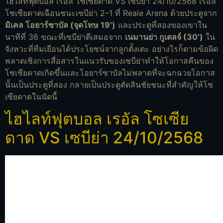
ไฮไลท์ฟุตบอล เรอัล โซเซียดาด VS เซบีย่า 24/10/2568 เรอัล
โซเซียดาดเฉือนชนะเซบีย่า 2–1 ที่ Reale Arena ด้วยประตูจาก
มิเคล โอยาร์ซาบัล (จุดโทษ 19′)
และประตูที่สองของเขาใน
นาทีที่ 36 ขณะที่เซบีย่าตีเสมอจาก
เนมานย่า กูเดลจ์ (30′)
ใน
จังหวะที่ทีมเยือนได้ประโยชน์จากลูกตั้งเตะ อย่างไรก็ตามข้อผิด
พลาดเชิงการสื่อสารในแนวรับของเซบีย่าทำให้โอกาสคืนของ
โซเซียดาดเกิดขึ้นและโอยาร์ซาบัลไม่พลาดที่จะฉกฉวยโอกาส
นั้นเป็นประตูที่สอง กลายเป็นประตูตัดสินชัยชนะที่สำคัญให้โซ
เซียดาดในนัดนี้
ไฮไลท์ฟุตบอล เรอัล โซเซีย
ดาด VS เซบีย่า 24/10/2568