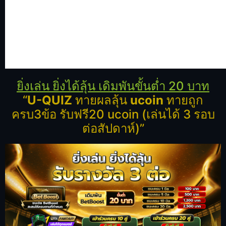
ยิ่งเล่น ยิ่งได้ลุ้น เดิมพันขั้นต่ำ 20 บาท
“
U-QUIZ
ทายผลลุ้น
ucoin
ทายถูก
ครบ3ข้อ รับฟรี20 ucoin (เล่นได้ 3 รอบ
ต่อสัปดาห์)”