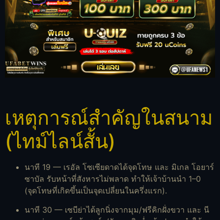
เหตุการณ์สำคัญในสนาม
(ไทม์ไลน์สั้น)
นาที 19 — เรอัล โซเซียดาดได้จุดโทษ และ มิเกล โอยาร์
ซาบัล รับหน้าที่สังหารไม่พลาด ทำให้เจ้าบ้านนำ 1–0
(จุดโทษที่เกิดขึ้นเป็นจุดเปลี่ยนในครึ่งแรก).
นาที 30 — เซบีย่าได้ลูกนิ่งจากมุม/ฟรีคิกฝั่งขวา และ นี