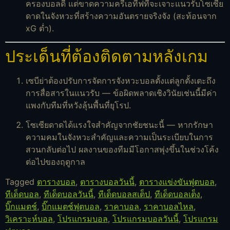
ครองบอลดี แต่ขาดความครีเอทีฟที่จะเจาะแนวรับโซเซีย
ดาดในจังหวะที่สร้างความอันตรายจริงจัง (สะท้อนจาก
xG ต่ำ).
ประเด็นที่ต้องติดตามหลังเกม
เซบีย่าต้องปรับการจัดการจังหวะบอลตั้งแต่ลูกตั้งเตะถึง
การสื่อสารในแนวรับ — ข้อผิดพลาดเชิงวินัยเช่นนี้มีค่า
แพงกับทีมที่หวังลุ้นพื้นที่ยุโรป.
โซเซียดาดได้แรงใจสำคัญจากชัยชนะนี้ — หากรักษา
ความคมในจังหวะสำคัญและความเป็นระเบียบในการ
สวนกลับต่อไป ผลงานของทีมมีโอกาสพุ่งขึ้นในช่วงโค้ง
ต่อไปของฤดูกาล
Tagged
ตารางบอล
,
ตารางบอลวันนี้
,
ตารางแข่งขันฟุตบอล
,
ทีเด็ดบอล
,
ทีเด็ดบอลวันนี้
,
ทีเด็ดบอลสเต็ป
,
ทีเด็ดบอลเต็ง
,
บิ๊กแมตช์
,
บิ๊กแมตช์ฟุตบอล
,
ราคาบอล
,
ราคาบอลไหล
,
วิเคราะห์บอล
,
โปรแกรมบอล
,
โปรแกรมบอลวันนี้
,
โปรแกรม