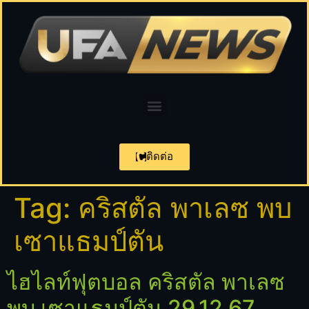
ติดต่อ
Tag:
คริสตัล พาเลซ พบ
เซาแธมป์ตัน
ไฮไลท์ฟุตบอล คริสตัล พาเลซ
พบ เซาแธมป์ตัน 29.12.67