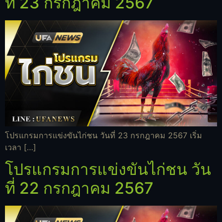
ที่ 23 กรกฎาคม 2567
โปรแกรมการแข่งขันไก่ชน วันที่ 23 กรกฎาคม 2567 เริ่ม
เวลา […]
โปรแกรมการแข่งขันไก่ชน วัน
ที่ 22 กรกฎาคม 2567