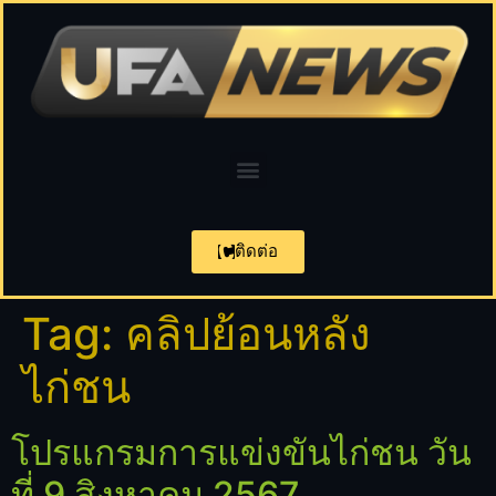
ติดต่อ
Tag:
คลิปย้อนหลัง
ไก่ชน
โปรแกรมการแข่งขันไก่ชน วัน
ที่ 9 สิงหาคม 2567