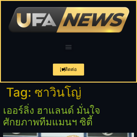
ติดต่อ
Tag:
ซาวินโญ่
เออร์ลิ่ง ฮาแลนด์ มั่นใจ
ศักยภาพทีมแมนฯ ซิตี้