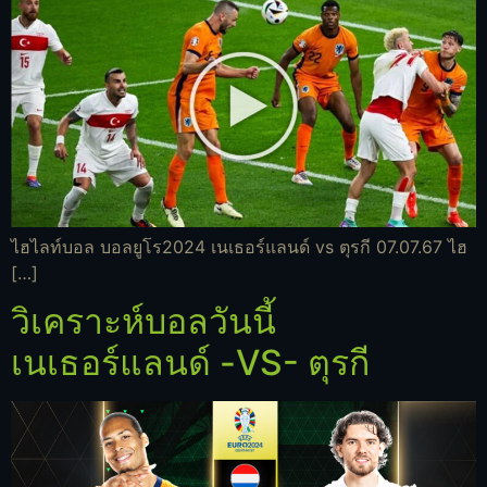
ไฮไลท์บอล บอลยูโร2024 เนเธอร์แลนด์ vs ตุรกี 07.07.67 ไฮ
[…]
วิเคราะห์บอลวันนี้
เนเธอร์แลนด์ -VS- ตุรกี