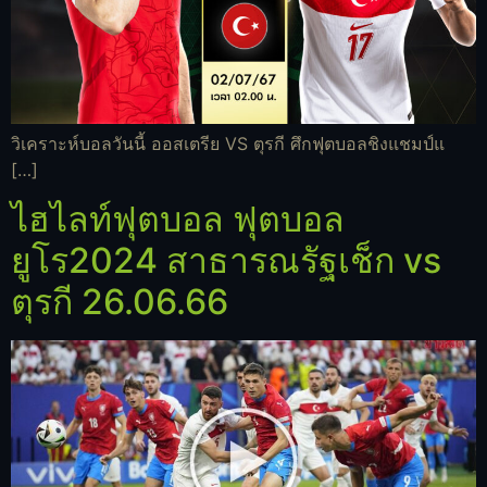
วิเคราะห์บอลวันนี้ ออสเตรีย VS ตุรกี ศึกฟุตบอลชิงแชมป์แ
[…]
ไฮไลท์ฟุตบอล ฟุตบอล
ยูโร2024 สาธารณรัฐเช็ก vs
ตุรกี 26.06.66