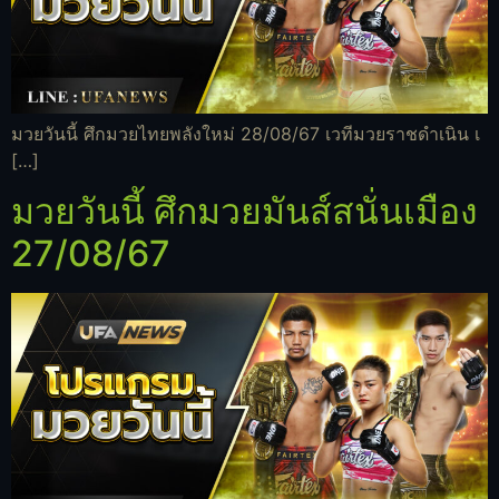
มวยวันนี้ ศึกมวยไทยพลังใหม่ 28/08/67 เวทีมวยราชดำเนิน เ
[…]
มวยวันนี้ ศึกมวยมันส์สนั่นเมือง
27/08/67