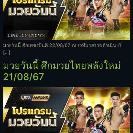
มวยวันนี้ ศึกเพชรยินดี 22/08/67 ณ เวทีมวยราชดำเนิน เริ่
[…]
มวยวันนี้ ศึกมวยไทยพลังใหม่
21/08/67