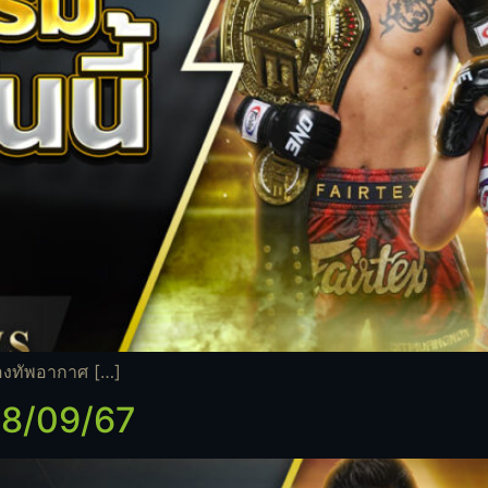
กองทัพอากาศ […]
ย 8/09/67