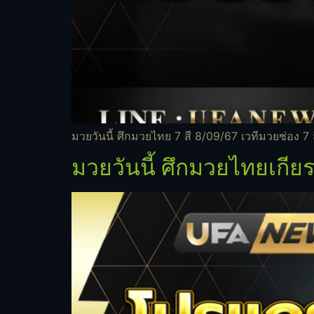
มวยวันนี้ ศึกมวยไทย 7 สี 8/09/67 เวทีมวยช่อง 7 
มวยวันนี้ ศึกมวยไทยเกี