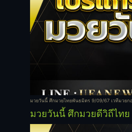
มวยวันนี้ ศึกมวยไทยพันธมิตร 9/09/67 เวทีมวย
มวยวันนี้ ศึกมวยดีวิถีไท