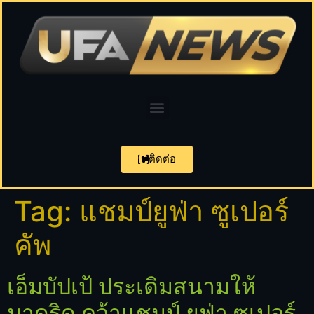
ติดต่อ
Tag:
แชมป์ยูฟ่า ซูเปอร์
คัพ
เอ็มบัปเป้ ประเดิมสนามให้
มาดริด คว้าแชมป์ ยูฟ่า ซูเปอร์