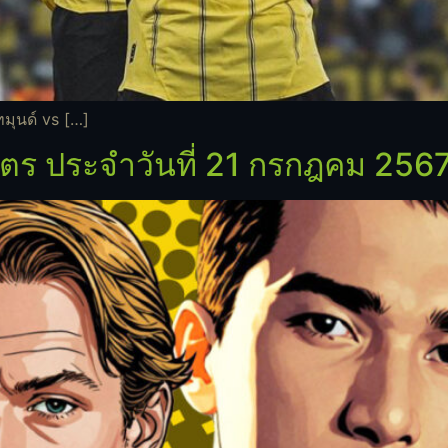
ทมุนด์ vs […]
มิตร ประจำวันที่ 21 กรกฎคม 256