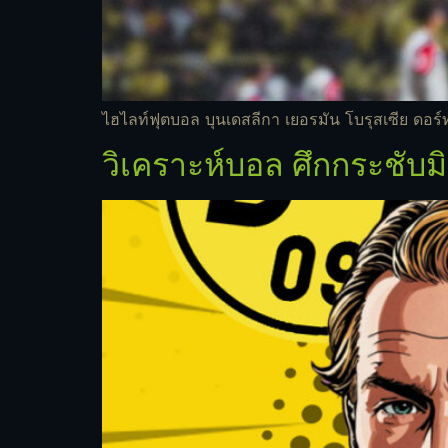
ไฮไลท์ฟุตบอล บุนเดสลีกา เยอรมัน โบรุสเซีย ดอร์
วิเคราะห์บอล ศึกกระชับ