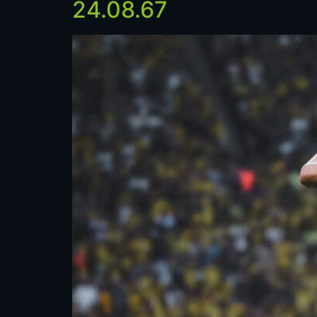
24.08.67