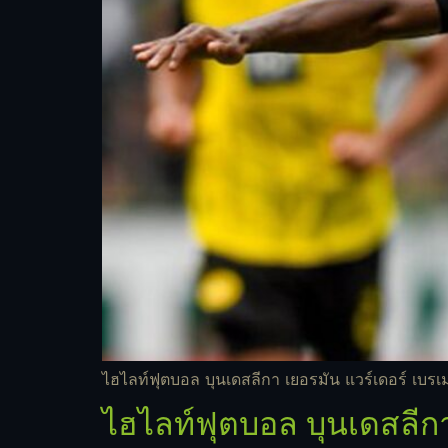
ไฮไลท์ฟุตบอล บุนเดสลีกา เยอรมัน แวร์เดอร์ เบร
ไฮไลท์ฟุตบอล บุนเดสลีกา 