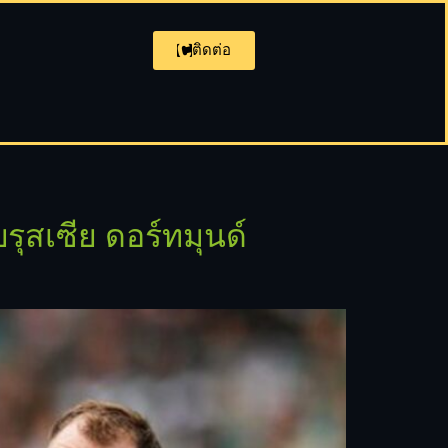
ติดต่อ
รุสเซีย ดอร์ทมุนด์