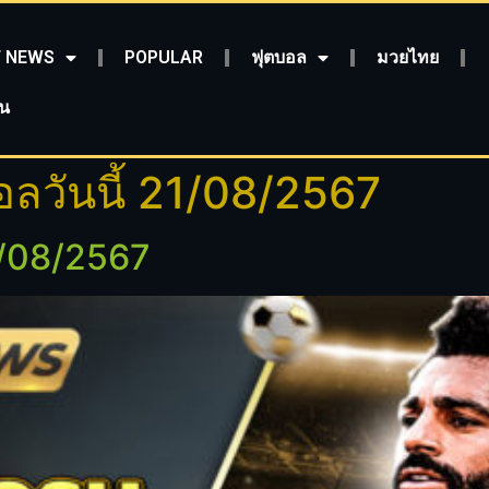
 NEWS
POPULAR
ฟุตบอล
มวยไทย
ชน
ลวันนี้ 21/08/2567
1/08/2567