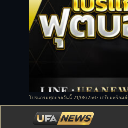
โปรแกรมฟุตบอลวันนี้ 21/08/2567 เตรียมพร้อมส