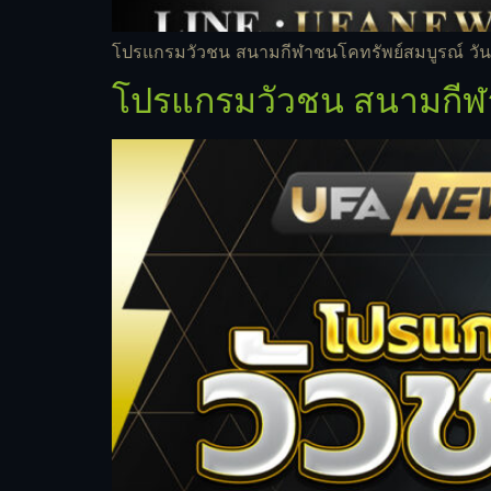
โปรแกรมวัวชน สนามกีฬาชนโคทรัพย์สมบูรณ์ วันท
โปรแกรมวัวชน สนามกีฬา