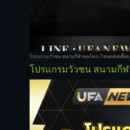
โปรแกรมวัวชน สนามกีฬาชนโคระโหนดสเตเดี้ยม วั
โปรแกรมวัวชน สนามกีฬา