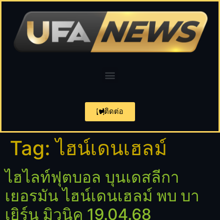
ติดต่อ
Tag:
ไฮน์เดนเฮลม์
ไฮไลท์ฟุตบอล บุนเดสลีกา
เยอรมัน ไฮน์เดนเฮลม์ พบ บา
เยิร์น มิวนิค 19.04.68